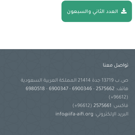
العدد الثاني والسبعون
تواصل معنا
ص.ب 13719 جدة 21414 المملكة العربية السعودية
هاتف:
2575662
-
6900346
-
6900347
-
6980518
(96612+)
فاكس:
2575661
(96612+)
البريد الإلكتروني:
info@iifa-aifi.org