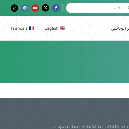
Tiktok
Instagram
YouTube
Twitter
Facebook
 الوثائقي
English
Français