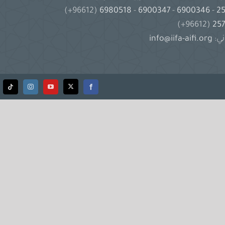
(96612+)
6980518
-
6900347
-
6900346
-
(96612+)
ني:
info@iifa-aifi.org