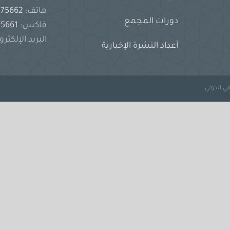
هاتف:
2575662
دورات المجمع
فاكس:
2575661
البريد الإلكترو
أعداد النشرة الإخبارية