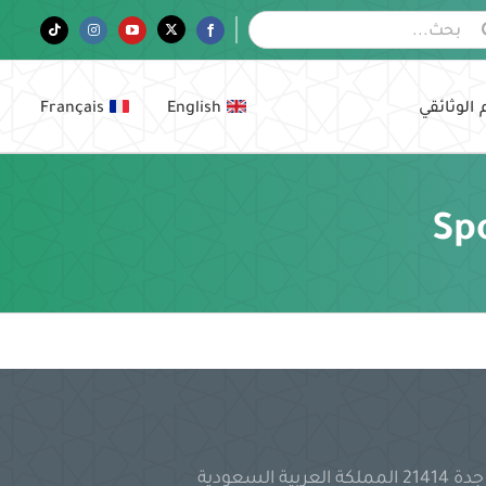
Tiktok
Instagram
YouTube
Twitter
Facebook
 الوثائقي
English
Français
Spo