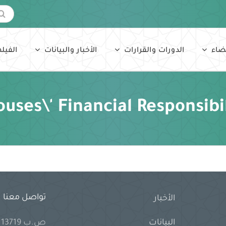
البحث
عن:
ضاء
الدورات والقرارات
الأخبار والبيانات
الفيلم
uses\' Financial Responsibi
تواصل معنا
الأخبار
ص.ب 13719 جدة 21414 المملكة العربية السعودية
البيانات