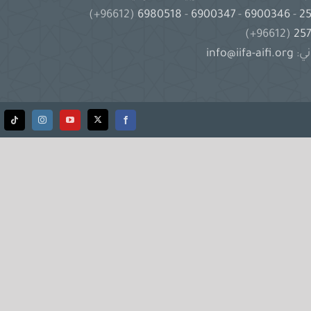
(96612+)
6980518
-
6900347
-
6900346
-
(96612+)
ني:
info@iifa-aifi.org