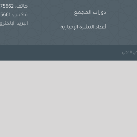
هاتف:
2575662
دورات المجمع
فاكس:
2575661
البريد الإلكترو
أعداد النشرة الإخبارية