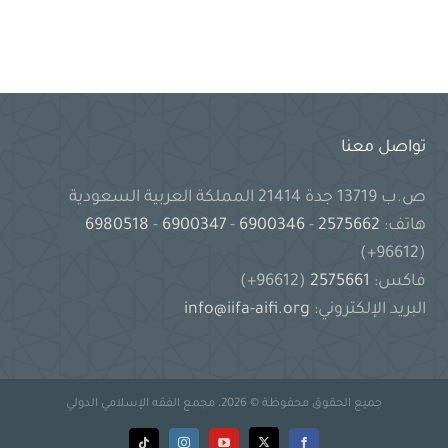
تواصل معنا
ص.ب 13719 جدة 21414 المملكة العربية السعودية
هاتف:
2575662
-
6900346
-
6900347
-
6980518
(96612+)
فاكس:
2575661
(96612+)
البريد الإلكتروني:
info@iifa-aifi.org
جميع الحقوق محفوظة © 2026، مجمع الفقه الإسلامي الدولي