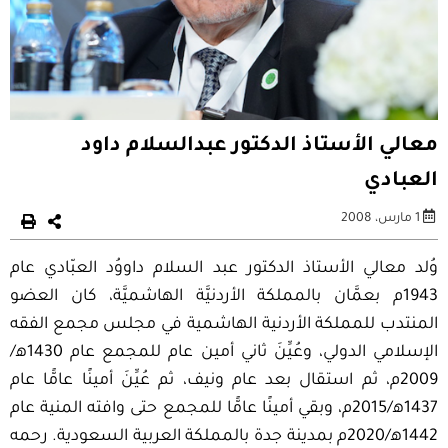
معالي الأستاذ الدكتور عبدالسلام داود
العبادي
1 مارس، 2008
وُلد معالي الأستاذ الدكتور عبد السلام داووُد العبّادي عام
1943م بعمَّان بالمملكة الأردنيَّة الهاشميَّة، كان العضو
المنتدب للمملكة الأردنية الهاشمية في مجلس مجمع الفقه
الإسلامي الدولي، وعُيِّنَ ثاني أمين عام للمجمع عام 1430ه‍/
2009م، ثم استقال بعد عام ونيف، ثم عُيِّنَ أمينًا عامًّا عام
1437ه‍/2015م، وبقي أمينًا عامًّا للمجمع حتى وافته المنية عام
1442ه‍/2020م بمدينة جدة بالمملكة العربية السعودية. رحمه