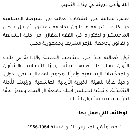
الله وأعلى درجته في جنات النعيم.
حصل مَعالِيه على الشهادة العالية في الشريعة الإسلامية
من كلية الشريعة والقانون بجامعة دمشق، ثم نال درجتَي
الماجستير والدكتوراه في الفقه المقارَن من كلية الشريعة
والقانون بجامعة الأزهر الشريف بجمهورية مصر.
تولّى مَعالِيه عددًا من المناصب العلمية والإدارية في بلاده
الأُردن وخارجها، أهمّها عملُه: وزيرًا للأوقاف والشؤون
والمقدَّسات الإسلامية، وأمينًا لمجمع الفقه الإسلامي الدولي،
وأمينًا عامًّا للهيئة الخيرية الأُردنيّة الهاشميّة، ورئيسًا للَّجنة
التنفيذية، ورئيسًا لمجلس أُمناء جامعة آل البيت، ومديرًا عامًّا
لمؤسسة تنمية أموال الأيتام.
الوظائف التي عمل بها
:
معلماً في المدارس الثانوية سنة 1964-1966