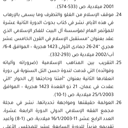
2001 ميلادية، ص (533-574).
موقف الإسلام من الغلو والتطرف وما يسمى بالإرهاب
في هذه الأيام، نشر في كتاب بحوث الدورة الثانية عشرة
للمؤتمر العام لمؤسسة آل البيت للفكر الإسلامي الذي
عقد بعنوان “مستقبل الإسلام في القرن الخامس عشر
هجري “24-26 جمادى الأولى 1423 هجرية – الموافق 4-6/
آب/2002 ميلادية ص (293-332).
التقريب بين المذاهب الإسلامية (ضروراته وآلياته
وفوائده) التي قدمت لندوة حسن التل السنوية في دورة
انعقادها الثانية بعنوان “أمتنا وحاجتها إلى الحوار “التي
عقدت في عمان، 21 ذو القعدة 1423 هجرية – الموافق
25/1/2003 ميلادية، ص (1-10).
العولمة حقيقتها ومواجهة تحدياتها، نشر في مجلة
مجمع الفقه الإسلامي الدولي الدورة الرابعة عشرة،
العدد الرابع عشر، 11-16/1/2003 ميلادية، ص (1-8) وأعيد
تقديمه مزيداً للدورة السابعة عشر للمجلس الأعلــى