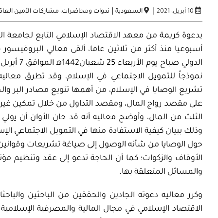
|
|
10 أبريل، 2021
السعودية
ندوات ومحاضرات
،
مشاركات الأمين العامّ
بدعوة كريمة من معهد الاقتصاد الإسلامي التابع لجامعة الم
أسبوعيا منذ أكثر من ثلاثين عاما، ألقى معالي البروفيس
نموذجاً للتمويل الاجتماعي في الإسلام، وقد تطرق معاليه 
تشريع الوصايا في الإسلام، من أهمها تنويع مصادر البر والخ
على مقصد رواج المال، ومقصد التداول من خلال تمكين غير
الثلث من المال، وأوضح معاليه أنه قد حان الأوان أن يولي 
وذلك ببيان كيفية الاستفادة منها في التمويل الاجتماعي الإس
حول الوصايا من شأنه الوصول إلى صياغة تشريعات وقوانين و
الأوقاف والزكوات؛ كما أن الحاجة تدعو إلى عقد وتنظيم م
والمسائل المتعلقة بها.
وكرر معاليه دعوته الجادين والحققين من الباحثين والباحث
الاقتصاد الإسلامي في مجال المالية والمصرفية الإسلامية 