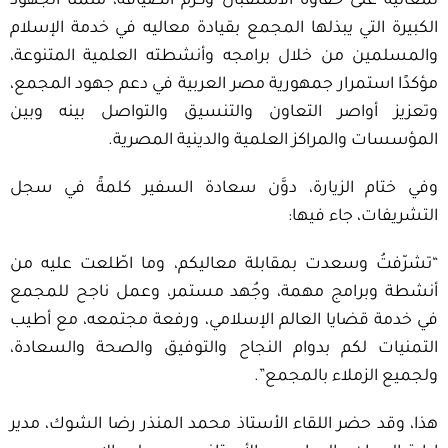
لمعاليه على حفاوة الاستقبال وكرم الضيافة، مثمّنًا الجهود
الكبيرة التي يبذلها المجمع بقيادة معاليه في خدمة الإسلام
والمسلمين من خلال برامجه وأنشطته العلمية المتنوعة،
مؤكدًا استمرار جمهورية مصر العربية في دعم جهود المجمع،
وتعزيز أواصر التعاون والتنسيق والتواصل بينه وبين
المؤسسات والمراكز العلمية والدينية المصرية
.
وفي ختام الزيارة، دوَّن سعادة السفير كلمةً في سجل
التشريفات، جاء فيها
:
“
تشرّفتُ وسعدت بمقابلة معاليكم، وما اطّلعت عليه من
أنشطة وبرامج مهمة، وجُهد مستمر، وعمل ناجح للمجمع
في خدمة قضايا العالم الإسلامي، ورفعة مجتمعه، مع أطيب
التمنيات لكم بدوام النجاح والتوفيق والصحة والسعادة،
ولجميع الزملاء بالمجمع”.
هذا، وقد حضر اللقاء الأستاذ محمد المنذر رضا الشوك، مدير