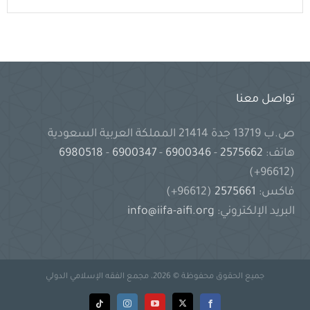
تواصل معنا
ص.ب 13719 جدة 21414 المملكة العربية السعودية
هاتف:
2575662
-
6900346
-
6900347
-
6980518
(96612+)
فاكس:
2575661
(96612+)
البريد الإلكتروني:
info@iifa-aifi.org
جميع الحقوق محفوظة © 2026، مجمع الفقه الإسلامي الدولي