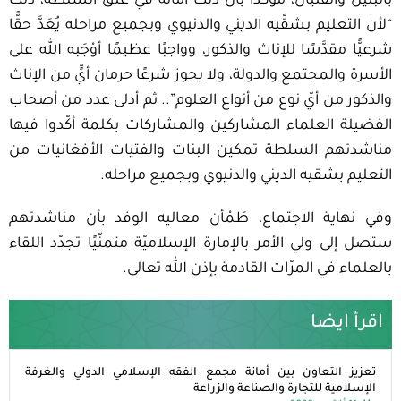
بالبنين والفتيان، مؤكدًا بأن ذلك أمانة في عُنق السلطة، ذلك
“لأن التعليم بشقّيه الديني والدنيوي وبجميع مراحله يُعَدَّ حقًّا
شرعيًّا مقدَّسًا للإناث والذكور، وواجبًا عظيمًا أوْجَبه الله على
الأسرة والمجتمع والدولة، ولا يجوز شرعًا حرمان أيٍّ من الإناث
والذكور من أيّ نوع من أنواع العلوم”.. ثم أدلى عدد من أصحاب
الفضيلة العلماء المشاركين والمشاركات بكلمة أكّدوا فيها
مناشدتهم السلطة تمكين البنات والفتيات الأفغانيات من
التعليم بشقيه الديني والدنيوي وبجميع مراحله.
وفي نهاية الاجتماع، طَمْأن معاليه الوفد بأن مناشدتهم
ستصل إلى ولي الأمر بالإمارة الإسلاميّة متمنّيًا تجدّد اللقاء
بالعلماء في المرّات القادمة بإذن الله تعالى.
اقرأ ايضا
تعزيز التعاون بين أمانة مجمع الفقه الإسلامي الدولي والغرفة
الإسلامية للتجارة والصناعة والزراعة