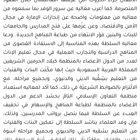
الأفغان جراء الحروب التي عرفتها أفغانستان خلال العقود
المنصرمة، كما أعرب معاليه عن سرور الوفد بما سمعوه من
معاليه من معلومات واضحة عن إنجازات الإمارة في مجال
الأمن والاقتصاد، وعن عزْمها على فتح المدارس والجامعات
للبنات والبنين فوْر الانتهاء من طباعة المناهج الجديدة. ودعا
معاليه السلطة بهذه المناسبة إلى الاستفادة القصوى من
المناهج الدراسية والتجارب العملية في مجال تعليم الإناث
لعدد من الدول الأعضاء بالمنظمة كبلاد الحرمين الشريفين
المملكة العربية السعودية حيث إنها مكّنَت البنات والفتيات
من التعليم بشِقَّيه الديني والدنيوي، وبجميع مراحله، مع
الالْتزام بالضوابط الشرعيّة في ذلك، كما أكد لمعاليه استعداد
منظمة التعاون الإسلامي التامّ بحشد الدعم من الدول
الأعضاء بالمنظمة لطباعة المناهج والإسهام في تخفيف
العِبء عن السلطة فيما يتصل برواتب المدرسين، ولذلك،
فإن وفد العلماء يناشد السلطة إلى تمكين البنات والفتيات
من التعليم بشقيه الديني والدنيوي وبجميع مراحله أسوة