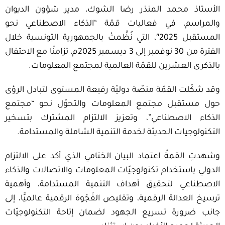
الأستاذ محمد المنذر رضا الشوك، مدير شؤون الديوان
والمراسم، في فعاليات قمّة “الذكاء الاصطناعي نحو
المستقبل 2025″، التي نُظِّمتْ بالجمهورية التونسية خلال
الفترة من 30 نوفمبر إلى 3 ديسمبر 2025م، تزامنًا مع الاحتفال
بالذكرى العشرين للقمّة العالمية لمجتمع المعلومات.
وقد شكّلت القمّة منصّة دوليّة رفيعة المستوى لتبادل الرؤى
حول مستقبل مجتمع المعلومات والتحوّل نحو “مجتمع
الذكاء الاصطناعي”، وتعزيز الالتزام المشترك بتسخير
التكنولوجيات الحديثة لخدمة التنمية الشاملة والمستدامة.
وشهدتِ القمةُ اعتماد البيان الختامي الذي أكد على الالتزام
الدولي باستخدام تكنولوجيّات المعلومات والاتصالات والذكاء
الاصطناعي لتحقيق أهداف التنمية المستدامة، وأهمية
ترسيخ العدالة الرقمية، وتقليص الفَجْوة الرقمية عالميًّا، إلى
جانب ضرورة تسريع الجهود لضمان إتاحة التكنولوجيّات