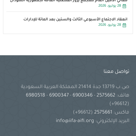
معالي الأمين العام للمجمع يزور القنصلية العامة لجمهورية السودان
28 يوليو، 2026
انعقاد الاجتماع الأسبوعي الثالث والستين بعد المائة للإدارات
28 يوليو، 2026
تواصل معنا
ص.ب 13719 جدة 21414 المملكة العربية السعودية
هاتف:
2575662
-
6900346
-
6900347
-
6980518
(96612+)
فاكس:
2575661
(96612+)
البريد الإلكتروني:
info@iifa-aifi.org