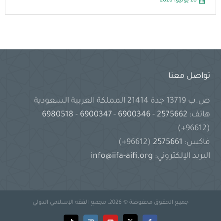
28 يوليو، 2026
تواصل معنا
ص.ب 13719 جدة 21414 المملكة العربية السعودية
هاتف:
2575662
-
6900346
-
6900347
-
6980518
(96612+)
فاكس:
2575661
(96612+)
البريد الإلكتروني:
info@iifa-aifi.org
جميع الحقوق محفوظة © 2026، مجمع الفقه الإسلامي الدولي