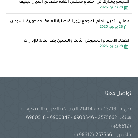
المجمع يشارك في اجتماع مجلس القادة متعدِّدي الأديان بجنيف
28 يوليو، 2026
معالي الأمين العام للمجمع يزور القنصلية العامة لجمهورية السودان
28 يوليو، 2026
انعقاد الاجتماع الأسبوعي الثالث والستين بعد المائة للإدارات
28 يوليو، 2026
تواصل معنا
ص.ب 13719 جدة 21414 المملكة العربية السعودية
هاتف:
2575662
-
6900346
-
6900347
-
6980518
(96612+)
فاكس:
2575661
(96612+)