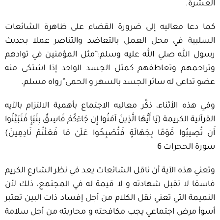
العشرة.
كما دعا معاليه إلى ضرورة القضاء على ظاهرة الشائعات
السلبية في محل العمل بالتعاضد والتناصر عملا بحديث
رسول الله صلي الله عليه وسلم:”مثل المؤمنين في توادهم
وتراحمهم وتعاطفهم كمثل الجسد الواحد إذا اشتكى منه
عضو تداعى له سائر الجسد بالسهر و الحمى”رواه مسلم.
وفي هذه الأثناء، ذكَّر معاليه الاجتماع بأهمية الالتزام بالآيه
القرآنية الكريمة (يَا أَيُّهَا الَّذِينَ آمَنُوا إِن جَاءَكُمْ فَاسِقٌ بِنَبَإٍ فَتَبَيَّنُوا
أَن تُصِيبُوا قَوْمًا بِجَهَالَةٍ فَتُصْبِحُوا عَلَىٰ مَا فَعَلْتُمْ نَادِمِينَ)
سورة الحجرات 6
وتعني هذه الآية أن ناقل الشائعات يعد في نظر الشارع الكريم
فاسقا لا تقبل شهادته و لا قيمة له في المجتمع، ذلك لأن
النميمة التي تعني نقل الكلام من أجل إفساد ذات البين تعتبر
أسوأ مرض اجتماعي يجب مكافحته و محاربته من أجل سلامة