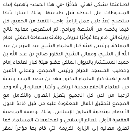
لطباعتها بشكل نهائي، مُذكِّرًا -في هذا الصدد- بأهمية إبداء
الملحوظات على الخطة قبل طباعتها، وذلك اعتبارا بأنها
ستصبح بَعدُ دليل عمل إلزاميًّا واجب التنفيذ من الجميع، كل
فيما يخصه من أنشطة وبرامج. ثم استعرض معاليه نتائج
زيارته التي قام بها مُؤخَّرًا للرياض ولقائه بسماحة المفتي العام
المملكة، ورئيس هيئة كبار العلماء الشيخ عبد العزيز بن عبد
الله آل الشيخ، ومعالي الشيخ الدكتور صالح بن عبد الله بن
حميد المستشار بالديوان الملكي عضو هيئة كبار العلماء إمام
وخطيب المسجد الحرام ورئيس المجمع، ومعالي الأمين
العام لهيئة كبار العلماء الدكتور فهد بن سعد الماجد ونخبة
من العلماء الأجلاء بمدينة الرياض، وأشار معاليه إلى أنه وجد
ترحيبا من لدن كل الجميع بتعزيز التعاون والتكامل مع
المجمع لتحقيق الآمال المعقودة عليه من قبل قادة الدول
الأعضاء بمنظمة التعاون الإسلامي، وذلك بوصفه المرجعية
الفقهية الأولى للعالم الإسلامي والمجتمعات المسلمة. كما
تطرق معاليه إلى الزيارة الكريمة التي قام بها مؤخراً لمقر