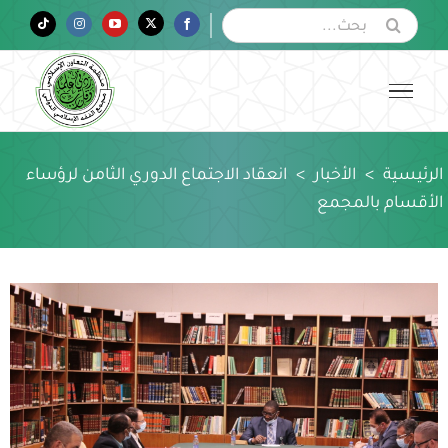
Ski
البحث
Tiktok
Instagram
YouTube
Twitter
Facebook
عن:
t
conten
الرئيسية
>
الأخبار
>
انعقاد الاجتماع الدوري الثامن لرؤساء
الأقسام بالمجمع