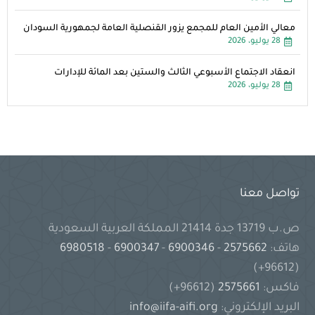
معالي الأمين العام للمجمع يزور القنصلية العامة لجمهورية السودان
28 يوليو، 2026
انعقاد الاجتماع الأسبوعي الثالث والستين بعد المائة للإدارات
28 يوليو، 2026
تواصل معنا
ص.ب 13719 جدة 21414 المملكة العربية السعودية
هاتف:
2575662
-
6900346
-
6900347
-
6980518
(96612+)
فاكس:
2575661
(96612+)
البريد الإلكتروني:
info@iifa-aifi.org