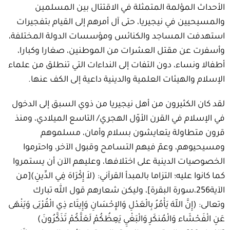
الأحداث المؤلمة المتمثلة في الاقتتال بين المسلمين
والمسيحيين في نيجيريا، حتى آل أمرهم إلى القيام بتفجيرات
استهدفت المساجد والكنائس ومؤسسات الدولة المختلفة،
وأسفرت عن مقتل العشرات من الموطنين، صغارا وكبارا،
أطفالا ونساء، دون التفات إلى النداءات التي تنطلق من علماء
الإسلام والهيئات العلمية والدينية داعية إلى الكف عنها.
لقد كان الكثيرون من أهل نيجيريا من ذوي السبق إلى الدخول
في الإسلام في القرن الأوّل الهجري/ التاسع الميلادي، ومنذ
قرون متطاولة يتعايشون بسلام وأمان، مسلموهم
ومسيحيوهم، وعمّ فيهم التسـامح وقبول الآخر، واحترموا
الخصوصيات الدينية على اختلافها، وعليهم الآن أن يستمروا
كما كانوا عليه؛ التزاما بالمبدأ القرآني: (لاَ إِكْرَاهَ فِي الدِّينِ)[من
الآية256،سورة البقرة]، وليكن شعارهم قول الله تبارك
وتعالى: (إِنَّ اللّهَ يَأْمُرُ بِالْعَدْلِ وَالإِحْسَانِ وَإِيتَاء ذِي الْقُرْبَى وَيَنْهَى
عَنِ الْفَحْشَاء وَالْمُنكَرِ وَالْبَغْيِ يَعِظُكُمْ لَعَلَّكُمْ تَذَكَّرُونَ)