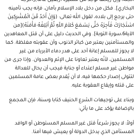
الجنة، وإن ريحها توجد من مسيرة أربعين عاما)[أخرجه
البخاري]. فكل من دخل بلاد الإسلام بأمان، فإنه يجب تأمينه
حتى يرجع إلى بلاده، لقول الله تعالى: (وَإِنْ أَحَدٌ مِّنَ الْمُشْرِكِينَ
اسْتَجَارَكَ فَأَجِرْهُ حَتَّى يَسْمَعَ كَلاَمَ اللّهِ ثُمَّ أَبْلِغْهُ مَأْمَنَهُ)[من
الآية6،سورة التوبة]. وفي الحديث دليل على أن قتل المعاهدين
والمستأمنين يعتبر من كبائر الذنوب وأن عقوبته مغلظة. كما
لا يجوز للمسلم إعانة أحد على هدر دماء الأبرياء من غير
المسلمين، لأنّه يعتبر تعاونا على الإثم والعدوان. وإذا جرى من
مواطن غير مسلم اعتداء أو جناية فيجب أن يحال للعدالة
لتتولى إصدار حكمها فيه، لا أن يُقدم بعض عامة المسلمين
على قتله وإيقاع العقوبة عليه.
وبناء على توجيهات الشرع الحنيف كتابا وسنة، فإن المجمع
بالإضافة يؤكد على ما يأتي:
أولاً: لا يجوز شرعاً قتل غير المسلم المستوطن أو الوافد
المستأمن الذي يدخل الدولة أو يعيش فيها آمنا.