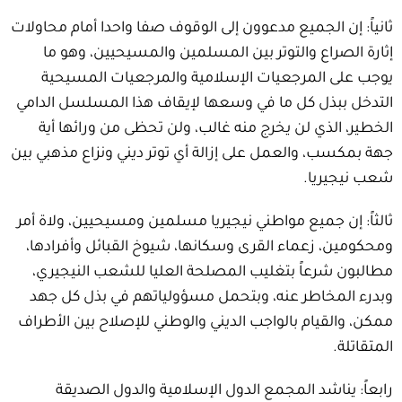
ثانياً: إن الجميع مدعوون إلى الوقوف صفا واحدا أمام محاولات
إثارة الصراع والتوتر بين المسلمين والمسيحيين، وهو ما
يوجب على المرجعيات الإسلامية والمرجعيات المسيحية
التدخل ببذل كل ما في وسعها لإيقاف هذا المسلسل الدامي
الخطير، الذي لن يخرج منه غالب، ولن تحظى من ورائها أية
جهة بمكسب، والعمل على إزالة أي توتر ديني ونزاع مذهبي بين
شعب نيجيريا.
ثالثاً: إن جميع مواطني نيجيريا مسلمين ومسيحيين، ولاة أمر
ومحكومين، زعماء القرى وسكانها، شيوخ القبائل وأفرادها،
مطالبون شرعاً بتغليب المصلحة العليا للشعب النيجيري،
وبدرء المخاطر عنه، وبتحمل مسؤولياتهم في بذل كل جهد
ممكن، والقيام بالواجب الديني والوطني للإصلاح بين الأطراف
المتقاتلة.
رابعاً: يناشد المجمع الدول الإسلامية والدول الصديقة