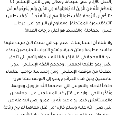
[النحل:90]. والحق سبحانه وتعالى يقول لأهل الإسلام: (لَا
يَنْهَاكُمُ اللَّهُ عَنِ الَّذِينَ لَمْ يُقَاتِلُوكُمْ فِي الدِّينِ وَلَمْ يُخْرِجُوكُم مِّن
دِيَارِكُمْ أَن تَبَرُّوهُمْ وَتُقْسِطُوا إِلَيْهِمْ إِنَّ اللَّهَ يُحِبُّ الْمُقْسِطِينَ)
[الآية8،سورة الممتحنة]. ومعلوم أن البر هو أعلى درجات
حسن المعاملة، والقسط هو أعلى درجات العدالة.
ولا شك أن الممارسات العدوانية التي تحدث الآن تترتب عليها
مفاسد عظيمة وفتن كبيرة، وتفتح الأبواب للمتربصين بهذه
الدولة المهمة في قارة إفريقيا لتنفيذ مؤامراتهم التي تلحق
الضرر بمواطنيها أجمعين. ومجمع الفقه الإسلامي الدولي
انطلاقا من موقعه الإسلامي، ومن إحساسه بواجب العلماء
الناصحين يدين هذه الجرائم ويدعو إلى التوقف عنها فورا؛
حفظاً للدماء والنفوس التي عصمها الله عز وجل وحرّمها،
ويُذكِّر بالنهي الوارد عن قتل غير المسلمين من المعاهدين
والمستأمنين فيما رواه عبدالله بن عمرو رضي الله عنه عن
النبي صلى الله عليه وسلم قال: “من قتل معاهدا لم يرح رائحة