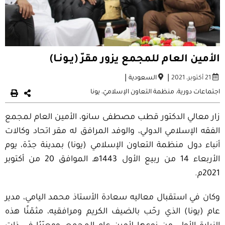
الأمين العام للمجمع يزور مقرّ (يـونـا)
|
|
21 أكتوبر، 2021
السعودية
اجتماعات دورية
،
منظمة التعاون الإسلاميّ
،
يونا
زار معالي الدكتور قطب مصطفى سانو، الأمين العام لمجمع
الفقه الإسلامي الدولي، والوفد المرافق له مقر اتحاد وكالات
أنباء دول منظمة التعاون الإسلامي (يونا) بمدينة جدّة، يوم
الأربعاء 14 من ربيع الأول 1443هـ الموافق 20 من أكتوبر
2021م.
وكان في استقبال معاليه سعادة الأستاذ محمد اليامي، مدير
عام (يونا) الذي رحّب بالضيف الكريم ومرافقيه، مثمّنًا هذه