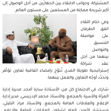
المشتركة، وجوانب الالتقاء بين الجهازَين من أجل الوصول إلى
أكبر شريحة ممكنة من المسلمين على مستوى العالم.
وفي ختام اللقاء
اتفق الطرفان
على مواصلة
التنسيق
والتواصل
بينهما من أجل
عقد شراكة
إستراتيجية طويلة المدى تُـتوَّج بإمضاء اتفاقية تعاون تؤطِّر
وتحدِّد أوجُه التعاون والعمل بينهما.
شارك في الاجتماع كل من: الأستاذة سارة أمجد، مديرة إدارة
المرأة والأسرة بالمجمع، والأستاذ محمد الإدريسي، مدير إدارة
الإعلام والعلاقات العامة بالمجمع، والأستاذ مراد التليلي،
مستشار الأمين العام لشؤون العلاقات العامة والإعلام.