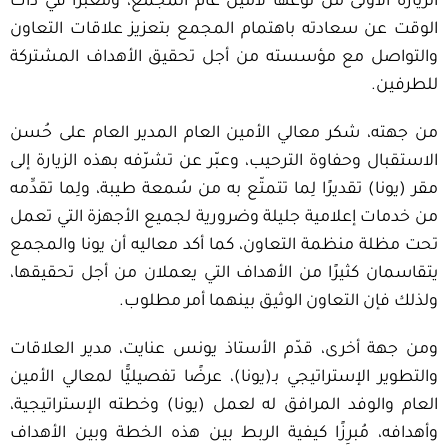
الزيارة الأولى من نوعها لأمين عام المجمع، ومعبّرًا في ذات
الوقت عن سعادته باهتمام المجمع بتعزيز علاقات التعاون
والتواصل مع مؤسسته من أجل تحقيق الأهداف المشتركة
للطرفين.
من جهته، شكر معالي الأمين العام المدير العام على حُسن
الاستقبال وحفاوة الترحيب، وعبّر عن تشرّفه بهذه الزيارة إلى
مقر (يونا) تقديرًا لِما تتمتّع به من سُمعة طيبة، ولِما تقدِّمه
من خدمات إعلامية جليلة وضرورية لجميع الأجهزة التي تعمل
تحت مظلة منظمة التعاون، كما أكد معاليه أن يونا والمجمع
يتقاسمان كثيرًا من الأهداف التي يعملان من أجل تحقيقها،
ولذلك فإن التعاون الوثيق بينهما أمر مطلوب.
ومن جهة أخرى، قدّم الأستاذ يونس عنايت، مدير العلاقات
والتطوير الإستراتيجي بـ(يونا)، عرضًا تفصيليًّا لمعالي الأمين
العام والوفد المرافق له لعمل (يونا) وخطته الإستراتيجية،
وأهدافه، مُبرِزًا كيفية الربط بين هذه الخطة وبين الأهداف