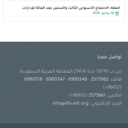
انعقاد الاجتماع الأسبوعي الثالث والستين بعد المائة للإدارات
28 يوليو، 2026
تواصل معنا
ص.ب 13719 جدة 21414 المملكة العربية السعودية
هاتف:
2575662
-
6900346
-
6900347
-
6980518
(96612+)
فاكس:
2575661
(96612+)
البريد الإلكتروني:
info@iifa-aifi.org