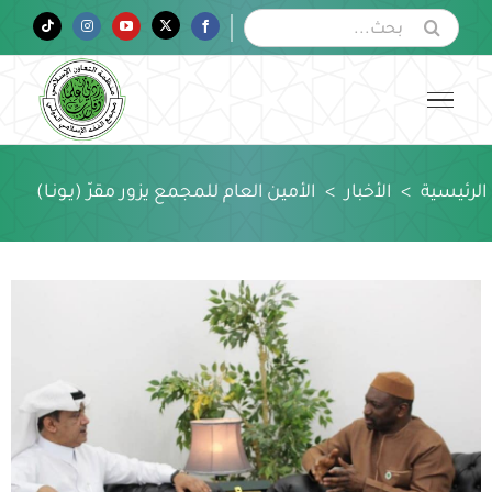
Ski
البحث
Tiktok
Instagram
YouTube
Twitter
Facebook
عن:
t
conten
الرئيسية
>
الأخبار
>
الأمين العام للمجمع يزور مقرّ (يـونـا)