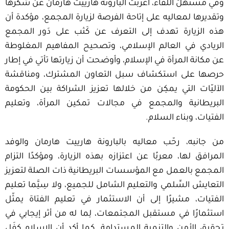
وفي مستهلّ اللقاء، أعربت البارونة هارييت هارمان عن شكرها
وتقديرها لمعاليه على إتاحة الفرصة لزيارة المجمع، مؤكدة أن
هذه الزيارة تهدف إلى التعرف عن كَثب على دَور المجمع
الريادي في العالم الإسلامي، وتصحيح المفاهيم المغلوطة
عن مكانة المرأة في الإسلام، وأوضحت أن زيارتها تأتي في إطار
حرصها على استكشاف سبل التعاون المشترك، ومناقشة
الآليّات التي يمكِن من خلالها تعزيز الشراكة بين الحكومة
البريطانية والمجمع في مجالات تمكين المرأة، وتعليم
الفتيات، وبناء السلام.
من جانبه، رحّب معاليه بالبارونة هارييت هارمان والوفد
المرافق لها، معربًا عن اعتزازه بهذه الزيارة، ومؤكدًا التزام
المجمع بالعمل مع المؤسسات البريطانية ذات الصلة لتعزيز
التعايش السِّلمي والتعليم الشامل للجميع، ولا سِيَّما تعليم
الفتيات، مشيرًا إلى أن الاستثمار في تعليم الفتاة يمثّل
استثمارًا في مستقبل المجتمعات، لِما له من أثر إيجابي في
تحقيق الأمن والتنمية المستدامة. كما أكد أن الإسلام كفَل