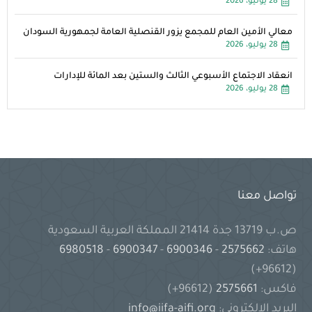
28 يوليو، 2026
معالي الأمين العام للمجمع يزور القنصلية العامة لجمهورية السودان
28 يوليو، 2026
انعقاد الاجتماع الأسبوعي الثالث والستين بعد المائة للإدارات
28 يوليو، 2026
تواصل معنا
ص.ب 13719 جدة 21414 المملكة العربية السعودية
هاتف:
2575662
-
6900346
-
6900347
-
6980518
(96612+)
فاكس:
2575661
(96612+)
البريد الإلكتروني:
info@iifa-aifi.org