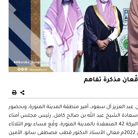
قّعان مذكرة تفاهم
بد العزيز آل سعود، أمير منطقة المدينة المنورة، وبحضور
 وسعادة الشيخ عبد الله بن صالح كامل، رئيس مجلس أمناء
منتدى البركة للاقتصاد الإسلامي، وعلى هامش أعمال ندوة البركة 42 المنعقدة بالمدينة المنورة، وقّع مساء يوم الثلاثاء
18 من شهر رمضان لعام 1443هـ الموافق 19 من شهر أبريل 2022م معالي الأستاذ الدكتور قطب مصطفى سانو، الأمين