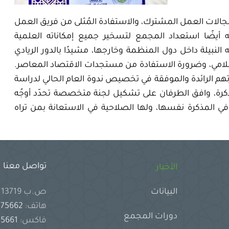
م مجالات العمل المشترك، والاستفادة المُثلى من فريق العمل
 أيضًا استعداد المجمع لتسخير جميع إمكاناته العلمية
لنبيلة داخل دول المنظمة وخارجها، مشيدًا بالدور الريادي
إسلامي، وضرورة الاستفادة من مستجدات الاقتصاد المعاصر.
رتهم الرائدة والموفقة في تخصيص ندوة العام الحالي لدراسة
ذكرة، وافق الطرفان على تشكيل لجنة متخصصة تحدّد أوجُه
د في المذكرة نفسها، ولها الصلاحية في الاستعانة بمن تراه
تواصل معنا
الأخبار
ص.ب 13719 جدة 21414 المملكة العربية السعودية
البيانات
هاتف:
2575662
دورات المجمع
فاكس:
2575661