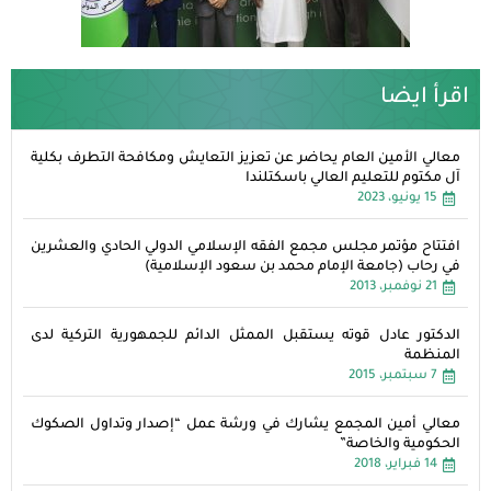
اقرأ ايضا
معالي الأمين العام يحاضر عن تعزيز التعايش ومكافحة التطرف بكلية
آل مكتوم للتعليم العالي باسكتلندا
15 يونيو، 2023
افتتاح مؤتمر مجلس مجمع الفقه الإسلامي الدولي الحادي والعشرين
في رحاب (جامعة الإمام محمد بن سعود الإسلامية)
21 نوفمبر، 2013
الدكتور عادل قوته يستقبل الممثل الدائم للجمهورية التركية لدى
المنظمة
7 سبتمبر، 2015
معالي أمين المجمع يشارك في ورشة عمل “إصدار وتداول الصكوك
الحكومية والخاصة”
14 فبراير، 2018