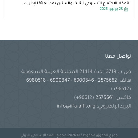
انعقاد الاجتماع الأسبوعي الثالث والستين بعد المائة للإدارات
28 يوليو، 2026
تواصل معنا
ص.ب 13719 جدة 21414 المملكة العربية السعودية
هاتف:
2575662
-
6900346
-
6900347
-
6980518
(96612+)
فاكس:
2575661
(96612+)
البريد الإلكتروني:
info@iifa-aifi.org
جميع الحقوق محفوظة © 2026، مجمع الفقه الإسلامي الدولي