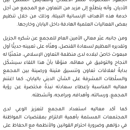
الجهود المحمودة لنشر الاعتدال والتعايش السلمي بين
الأديان، وأنه يتطلّع إلى مزيد من التعاون مع المجمع من أجل
خدمة هذه الأهداف الإنسانية النبيلة، وذلك من خلال تنظيم
بعض الفعاليات العلمية الهادفة داخل اليابان وخارجها.
ومن جانبه، عبّر معالي الأمين العام للمجمع عن شكره الجزيل
وتقديره العظيم لسعادة القنصل، وهنّأه على تعيينه حديثًا أول
مبعوث خاصّ لبلاده لدى منظمة التعاون الإسلامي، متمنّيًا له
النجاح والتوفيق في مهامّه، منوّهًا بأنّ هذا اللقاء سيشكّل
بدايةً لعلاقات تعاون وتنسيق متينة ورصينة بين المجمع
والسلُطات المشرِفة على الشأن الديني باليابان، كما اغتنم
معاليه المناسبة بإعطاء سعادته نبذةً مختصرة عن رؤية
المجمع، ورسالته، وأهدافه، وبرامجه، وأنشطته.
كما أكد معاليه استعداد المجمع لتعزيز الوعي لدى
المجتمعات المسلمة بأهمية الالتزام بمقتضيات المواطَنة
في دوَلهم، وضرورة احترام القوانين والأنظمة مع الحفاظ على