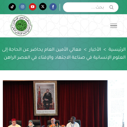
Ski
البحث
Tiktok
Instagram
YouTube
Twitter
Facebook
عن:
t
conten
الرئيسية
>
الأخبار
>
معالي الأمين العام يحاضر عن الحاجة إلى
العلوم الإنسانية في صناعة الاجتهاد والإفتاء في العصر الراهن