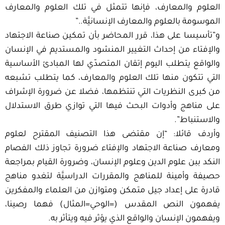
العلوم والمعارف، فإنها تتمثل في تلك العلوم والمعارف
الموسومة بالعلوم والمعارف الإنسانيَّة..”
و”تأسيسا على هذا، قرر المحاضر بأن تمكين صناعة الاجتهاد
والإفتاء من إحداث التغيير المنشود والمستديم في الإنسان
والواقع يتطلب اليوم إتقان المتصدّي لها المبادئ الأساسية
التي تتكون منها تلك العلوم والمعارف، كما يتطلب تشبعه
من كبرى النظريات التي تنتظمها، فضلا عن ضرورة الإشراف
على مناهج وأدوات البحث فيها التي توازي طرق الاستدلال
والاستنباط”.
وأردف قائلا: “إن مقتضى هذا التصنيف المقترح لعلوم
ومعارف صناعة الاجتهاد والإفتاء ضرورة تجاوز ذلك الفصام
النكد ببن علوم الدين وعلوم الإنسان، وضرورة القيام بمراجعة
حصيفة وأمينة للمناهج والمقررات الدراسيَّة لتغدو مناهج
قادرة على إعداد جيل متمكن ومتوازن من العلماء والمفكرين
يفهمون النص المقدس (=الوحي=المثال) فهما رصينا،
ويفهمون الإنسان والواقع الذي يؤثر فيه ويتأثر به.