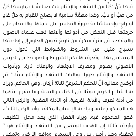
فيها بأنَّ “كلًّا من الاجتهاد والإفتاء بات صناعةً لا يمارسها كلُّ
من هبَّ أو دبَّ، وغدا مهمَّةً سامية لا يصلح للقيام به كلُّ غادٍ
أو راحٍ؛ وإحساسًا بخطورة التجاسر على حماها، والاعتداء على
حرمتها قبل التمكن من أدواتها وآلاتها ذهب علماء الاصول
والمقاصد في فترة مبكرة من تاريخ تدوين العلوم إلى إحاطتها
بسياج متين من الشروط والضوابط التي تحول دون
المساس بها.. وتعرف هاتيكم الشروط والضوابط في الدرس
الأصولي بعلوم ومعارف الاجتهاد والإفتاء تارة، وبأدوات
الاجتهاد والإفتاء طورا، وبآليات الاجتهاد والإفتاء حينًا..” ثم
أوضح معاليه أنَّ للحكم الشرعيِّ ثلاثة أركان، وهي الحاكم، ويراد
به الشارع الكريم ممثلا في الكتاب والسنة وما يتفرع عنهما
من أدلة تعرف بالأدلة الفرعية، أو الأدلة العقلية، والركن الثاني
هو المحكوم عليه، ويراد به الإنسان المكلف، وأما الركن الثالث،
فهو المحكوم فيه، ويراد الفعل الذي يعد محل التكليف،
وأردف قائلا إن الهدف المبتغى من الاجتهاد والإفتاء هو ”
تحقيق وصل أمين بين وحي السماء، وواقع الأرض، وتمكين