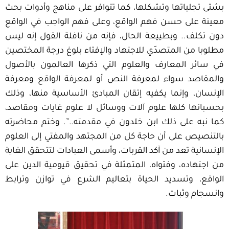
بشتى تجلياتها وتشكلها، كما تتوافر على مناهج وأدوات بحث
معينة على حسن فهم الواقع، وعلى فهم الواجب في الواقع
دون تكلف.. وبطييعة الحال، فإنه من نافلة القول إنه ليس
مطلوبا من المتصدّي للاجتهاد والإفتاء بلوغ درجة المختصين
في سائر المعارف والعلوم التي ذكرها العالمون بالأصول
والمقاصد سواء لمعرفة النص أو لمعرفة الواقع ومعرفة
الإنسان، وإنما يكفيه إتقان المبادئ الأساسية منها، وذلك
بحسبانها كلها علوم آلات ووسائل لا علوم غايات ومقاصد،
كما نبه على ذلك ابن خلدون في مقدمته..”. وختم محاضرته
بالتنصيص على أن حاجة كل من المجتهد والمفتي إلى العلوم
الإنسانية تعد من آكد القربات، وأسمى العبادات لتتحقق الغاية
من اجتهاده، وفتواه، المتمثلة في تحقيق قيومية الدين على
الواقع، وتسديد الحياة بتعاليم الشرع في توازن وترابط
وانسجام وثبات.