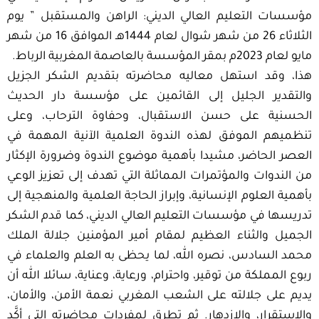
مؤسسات التعليم العالي الديني: الراهن والمستقبل ” يوم
الثلاثاء 26 من شهر شوال لعام 1444هـ الموافق 16 من شهر
مايو لعام 2023م بمقر المؤسسة بالعاصمة المغربية الرباط.
هذا، وقد استهل معاليه محاضرته بتقديم الشكر الجزيل
والتقدير الجليل إلى القائمين على مؤسسة دار الحديث
الحسنية على حسن الاستقبال، وحفاوة الترحاب، وعلى
تنظميهم الموفق لهذه الندوة العلمية الآنية المهمة في
العصر الحاضر، مشيدا بأهمية موضوع الندوة وضرورة الإكثار
من الندوات والمؤتمرات المماثلة التي تهدف إلى تعزيز الوعي
بأهمية العلوم الإنسانية، وإبراز الحاجة العلمية والمنهجية إلى
تدريسها في مؤسسات التعليم العالي الديني، كما قدم الشكر
الجميل والثناء العظيم لمقام أمير المؤمنين جلالة الملك
محمد السادس، نصره الله، لما يحظى به العلم والعلماء في
ربوع المملكة من توقير، واحترام، ورعاية، وعناية، سائلا الله أن
يديم على جلالته على الشعب المغربي نعمة الأمن، والأمان،
والاستقرار، والازدهار. ثم تطرق لمفردات محاضرته التي أكَّد