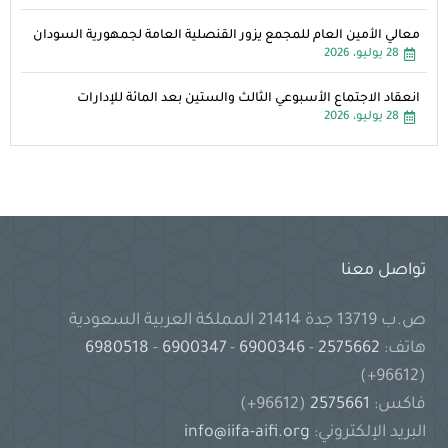
معالي الأمين العام للمجمع يزور القنصلية العامة لجمهورية السودان
28 يوليو، 2026
انعقاد الاجتماع الأسبوعي الثالث والستين بعد المائة للإدارات
28 يوليو، 2026
تواصل معنا
ص.ب 13719 جدة 21414 المملكة العربية السعودية
هاتف:
2575662
-
6900346
-
6900347
-
6980518
(96612+)
فاكس:
2575661
(96612+)
البريد الإلكتروني:
info@iifa-aifi.org