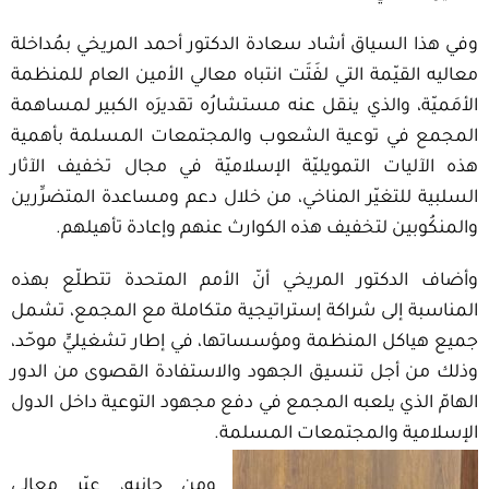
وفي هذا السياق أشاد سعادة الدكتور أحمد المريخي بمُداخلة
معاليه القيّمة التي لفَتَت انتباه معالي الأمين العام للمنظمة
الأمَميّة، والذي ينقل عنه مستشارُه تقديرَه الكبير لمساهمة
المجمع في توعية الشعوب والمجتمعات المسلمة بأهمية
هذه الآليات التمويليّة الإسلاميّة في مجال تخفيف الآثار
السلبية للتغيّر المناخي، من خلال دعم ومساعدة المتضرِّرين
والمنكُوبين لتخفيف هذه الكوارث عنهم وإعادة تأهيلهم.
وأضاف الدكتور المريخي أنّ الأمم المتحدة تتطلّع بهذه
المناسبة إلى شراكة إستراتيجية متكاملة مع المجمع، تشمل
جميع هياكل المنظمة ومؤسساتها، في إطار تشغيليٍّ موحّد،
وذلك من أجل تنسيق الجهود والاستفادة القصوى من الدور
الهامّ الذي يلعبه المجمع في دفع مجهود التوعية داخل الدول
الإسلامية والمجتمعات المسلمة.
ومن جانبه، عبّر معالي