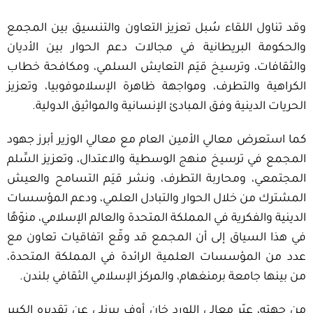
وقد تناول اللقاء سُبل تعزيز التعاون والتنسيق بين المجمع
والحكومة البريطانية في مجالات دعم الحوار بين الأديان
والثقافات، وترسيخ قيَم التعايش السلمي، ومكافحة خطاب
الكراهية والتطرف، ومواجهة ظاهرة الإسلاموفوبيا، وتعزيز
الحريات الدينية وفق المبادئ الإنسانية والمواثيق الدولية.
كما استعرض معالي الأمين العام مع معالي الوزير أبرز جهود
المجمع في ترسيخ منهج الوسطية والاعتدال، وتعزيز السِّلم
المجتمعي، ومحاربة التطرف، ونشر قيَم التسامح والعيش
المشترك من خلال الحوار والتبادل العلمي، ودعم المؤسسات
الدينية والفكرية في المملكة المتحدة والعالم الإسلامي، منوّهًا
في هذا السياق إلى أن المجمع قد وقّع اتفاقيات تعاون مع
عدد من المؤسسات العلمية الرائدة في المملكة المتحدة،
من بينها جامعة برمنغهام، والمركز الإسلامي الثقافي بلندن.
من جهته، عبّر معالي اللورد خان أوف بيرنلي عن تقديره الكبير