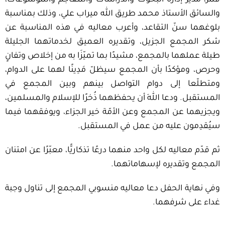
والسائق الأستاذ محمد طريق الله ميراب علي، وذلك بمناسبة
بلوغهما سنّ التقاعد، وأعرب معاليه في هذه المناسبة عن
شكر المجمع الجزيل، وتقديره العميق لخدماتهما الجليلة
طيلة عملهما بالمجمع، مشيدًا بما تميّزَا به من إخلاص وتفانٍ
وحرص، ومؤكدًا بأن المجمع سيظلّ مَدِينًا لهما على الدوام،
ومتطلّعا إلى دوام التواصل بينهم وبين المجمع في
المستقبل. ودعا اللهَ أن يحفظهما ذُخرًا للإسلام والمسلمين،
ويجزيهما عن المجمع وعن الأمّة خير الجزاء، ويوفقهما فيما
سيُقدِمون عليه من عمل في المستقبل.
ثم قدّم معاليه لكل واحد منهما درعًا تذكاريًّا، معبّرًا عن امتنان
المجمع وتقديره لإسهاماتهما.
وفي نهاية الحفل دعا معاليه منسوبي المجمع إلى تناول وجبة
غداء على شرفهما.