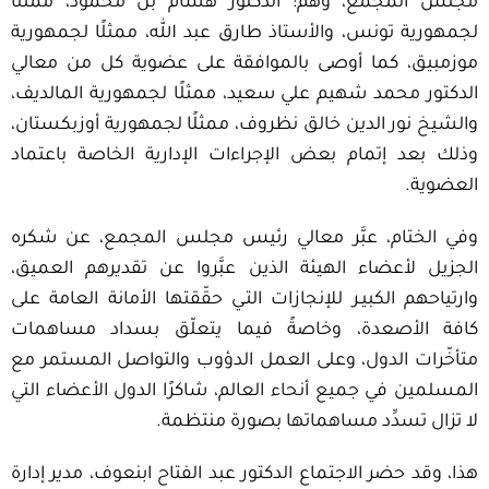
مجلس المجمع، وهم: الدكتور هشام بن محمود، ممثلًا
لجمهورية تونس، والأستاذ طارق عبد الله، ممثلًا لجمهورية
موزمبيق، كما أوصى بالموافقة على عضوية كل من معالي
الدكتور محمد شهيم علي سعيد، ممثلًا لجمهورية المالديف،
والشيخ نور الدين خالق نظروف، ممثلًا لجمهورية أوزبكستان،
وذلك بعد إتمام بعض الإجراءات الإدارية الخاصة باعتماد
العضوية.
وفي الختام، عبَّر معالي رئيس مجلس المجمع، عن شكره
الجزيل لأعضاء الهيئة الذين عبَّروا عن تقديرهم العميق،
وارتياحهم الكبيـر للإنجازات التـي حقّقتها الأمانة العامة على
كافة الأصعدة، وخاصةً فيما يتعلّق بسداد مساهمات
متأخّرات الدول، وعلى العمل الدؤوب والتواصل المستمر مع
المسلمين في جميع أنحاء العالم، شاكرًا الدول الأعضاء التي
لا تزال تسدِّد مساهماتها بصورة منتظمة.
هذا، وقد حضر الاجتماع الدكتور عبد الفتاح ابنعوف، مدير إدارة