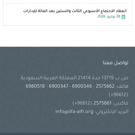
انعقاد الاجتماع الأسبوعي الثالث والستين بعد المائة للإدارات
28 يوليو، 2026
تواصل معنا
ص.ب 13719 جدة 21414 المملكة العربية السعودية
هاتف:
2575662
-
6900346
-
6900347
-
6980518
(96612+)
فاكس:
2575661
(96612+)
البريد الإلكتروني:
info@iifa-aifi.org