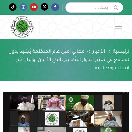
Ski
البحث
Tiktok
Instagram
YouTube
Twitter
Facebook
عن:
t
conten
الرئيسية
>
الأخبار
>
معالي أمين عام المنظمة يُشِيد بدور
المجمع في تعزيز الحوار البنّاء بين أتباع الأديان، وإبراز قيَم
الإسلام وتعاليمه