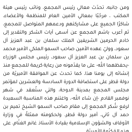
ومن جانبه، تحدّث معالي رئيس المجمع، ونائب رئيس هيئة
المكتب ، مرحّبًا بمعالي الأمين العام للمنظمة والأعضاء،
شاكرًا الجميع على مشاركتهم ودعمهم المتواصل للمجمع،
ثم أعرب باسْم المجمع عن أسمى آيات الشكر والتقدير إلى
خادم الحرمين الشريفين الملك سلمان بن عبد العزيز آل
سعود، ووليّ عهده الأمين صاحب السمو الملكي الأمير محمد
بن سلمان بن عبد العزيز آل سعود، رئيس مجلس الوزراء
-يحفظهما الله- على ما يقدّمونه من رعاية كريمة للمجمع منذ
إنشائه إلى يومنا هذا، كما تحدث عن الموافقة الأميريّة من
دولة قطر على استضافة الدورة السادسة والعشرين لمؤتمر
مجلس المجمع بمدينة الدوحة، والتي ستُعقد في شهر
نوفمبر القادم -إن شاء الله-، واغتنم هذه المناسبة السعيدة
لرفع شُكر المجمع إلى مقام صاحب السمو الشيخ تميم بن
حمد آل ثاني، أمير دولة قطر، ولحكومته ممثلةً في وزارة
الأوقاف والشؤون الإسلامية بقيادة الأستاذ غانم الغنّام، على
هذه المَكرُمة الأميريّة.