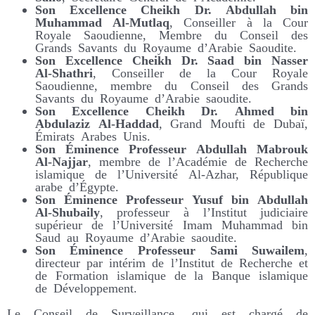
Son Excellence Cheikh Dr. Abdullah bin
Muhammad Al-Mutlaq
, Conseiller à la Cour
Royale Saoudienne, Membre du Conseil des
Grands Savants du Royaume d’Arabie Saoudite.
Son Excellence Cheikh Dr. Saad bin Nasser
Al-Shathri
, Conseiller de la Cour Royale
Saoudienne, membre du Conseil des Grands
Savants du Royaume d’Arabie saoudite.
Son Excellence Cheikh Dr. Ahmed bin
Abdulaziz Al-Haddad
, Grand Moufti de Dubaï,
Émirats Arabes Unis.
Son Éminence Professeur Abdullah Mabrouk
Al-Najjar
, membre de l’Académie de Recherche
islamique de l’Université Al-Azhar, République
arabe d’Égypte.
Son Éminence Professeur Yusuf bin Abdullah
Al-Shubaily
, professeur à l’Institut judiciaire
supérieur de l’Université Imam Muhammad bin
Saud au Royaume d’Arabie saoudite.
Son Éminence Professeur Sami Suwailem
,
directeur par intérim de l’Institut de Recherche et
de Formation islamique de la Banque islamique
de Développement.
Le Conseil de Surveillance, qui est chargé de