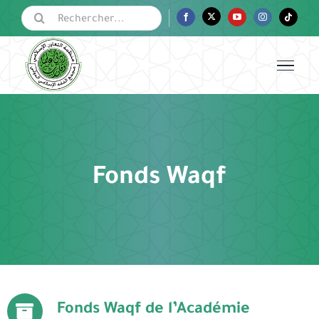
Passer
Rechercher:
Facebook
Twitter
YouTube
Instagram
Tiktok
au
contenu
Fonds Waqf
Fonds Waqf de l’Académie