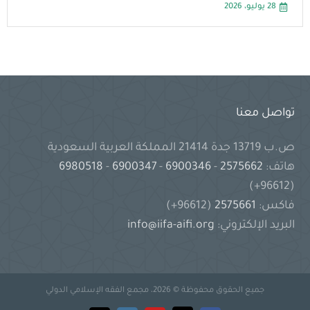
28 يوليو، 2026
تواصل معنا
ص.ب 13719 جدة 21414 المملكة العربية السعودية
هاتف:
2575662
-
6900346
-
6900347
-
6980518
(96612+)
فاكس:
2575661
(96612+)
البريد الإلكتروني:
info@iifa-aifi.org
جميع الحقوق محفوظة © 2026، مجمع الفقه الإسلامي الدولي