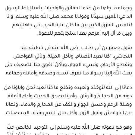
وجملة ما جاءنا من هذه الحقائق والواجبات بلّغنا إياها الرسول
الداعي الأمين سيدُنا ومولانا محمد صلى الله عليه وسلم، وإنا
لنلمس الفارق الكبير بين ما كان عليه العرب في جاهليتهم
وبين ما آل إليه أمرهم بعد استجابتهم للدعوة.
يقول جعفر بن أبي طالب رضي الله عنه في خطبته عند
النجاشي: “كنا نعبد الأصنام، ونأكل الميتة، ونأتي الفواحش
ونقطع الأرحام، ونسيء الجوار، ويأكلُ القوي منا الضعيف حتى
بعث الله إلينا رسولا منا نعرف نسبه وصدقه وأمانته وعفافه.
دعانا إلى الله لنوحّدَه ونعبده ونخلع ما كنا نعبد نحن وآباؤنا من
دونه من الحجارة والأوثان. وأمرنا بصدق الحديث وأداء الأمانة
وصلة الرحم وحسن الجوار والكف عن المحارم والدماء، ونهانا
عن الفواحش وقول الزور، وأكل مال اليتيم وقذف المحصنات.
وهو مع دعوته صلى الله عليه وسلم إلى التوحيد الخالص حثّ