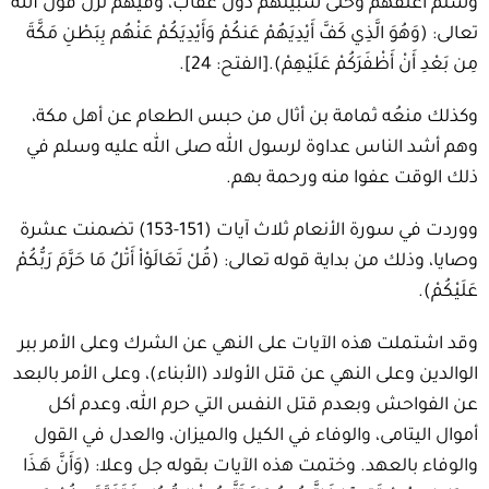
وسلم أعتقهم وخلّى سبيلهم دون عقاب، وفيهم نزل قول الله
تعالى: (وَهُوَ الَّذِي كَفَّ أَيْدِيَهُمْ عَنكُمْ وَأَيْدِيَكُمْ عَنْهُم بِبَطْنِ مَكَّةَ
مِن بَعْدِ أَنْ أَظْفَرَكُمْ عَلَيْهِمْ).[الفتح: 24].
وكذلك منعُه ثمامة بن أثال من حبس الطعام عن أهل مكة،
وهم أشد الناس عداوة لرسول الله صلى الله عليه وسلم في
ذلك الوقت عفوا منه ورحمة بهم.
ووردت في سورة الأنعام ثلاث آيات (151-153) تضمنت عشرة
وصايا، وذلك من بداية قوله تعالى: (قُلْ تَعَالَوْاْ أَتْلُ مَا حَرَّمَ رَبُّكُمْ
عَلَيْكُمْ).
وقد اشتملت هذه الآيات على النهي عن الشرك وعلى الأمر ببر
الوالدين وعلى النهي عن قتل الأولاد (الأبناء)، وعلى الأمر بالبعد
عن الفواحش وبعدم قتل النفس التي حرم الله، وعدم أكل
أموال اليتامى، والوفاء في الكيل والميزان، والعدل في القول
والوفاء بالعهد. وختمت هذه الآيات بقوله جل وعلا: (وَأَنَّ هَـذَا