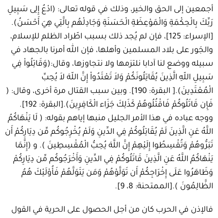
أجمعين إلى الحق والخير، وذلك في قوله تعالى: (ادْعُ إِلِى سَبِيلِ
رَبِّكَ بِالْحِكْمَةِ وَالْمَوْعِظَةِ الْحَسَنَةِ وَجَادِلْهُم بِالَّتِي هِيَ أَحْسَنُ).
[الإسراء: 125]، فإن لم يُجد ذلك بسبب اطّراد الظلم للإسلام،
والجَور على بلاد المسلمين وأهلها، فإن الله أمرنا بالجهاد في
سبيله ووضع لنا آدابا نلتزمها ولا نتجاوزها، وقال:(وَقَاتِلُواْ فِي
سَبِيلِ اللّهِ الَّذِينَ يُقَاتِلُونَكُمْ وَلاَ تَعْتَدُواْ إِنَّ اللّهَ لاَ يُحِبِّ
الْمُعْتَدِينَ).[ البقرة: 190]. وبين سبب القتال مرة أخرى، وقال: (
فَإِن قَاتَلُوكُمْ فَاقْتُلُوهُمْ كَذَلِكَ جَزَاء الْكَافِرِينَ).[البقرة: 192].
ووجه عباده في هذا الأمر الجليل منبها إياهم بقوله: ( لَا يَنْهَاكُمُ
اللَّهُ عَنِ الَّذِينَ لَمْ يُقَاتِلُوكُمْ فِي الدِّينِ وَلَمْ يُخْرِجُوكُم مِّن دِيَارِكُمْ أَن
تَبَرُّوهُمْ وَتُقْسِطُوا إِلَيْهِمْ إِنَّ اللَّهَ يُحِبُّ الْمُقْسِطِينَ ). و (إِنَّمَا
يَنْهَاكُمُ اللَّهُ عَنِ الَّذِينَ قَاتَلُوكُمْ فِي الدِّينِ وَأَخْرَجُوكُم مِّن دِيَارِكُمْ
وَظَاهَرُوا عَلَى إِخْرَاجِكُمْ أَن تَوَلَّوْهُمْ وَمَن يَتَوَلَّهُمْ فَأُوْلَئِكَ هُمُ
الظَّالِمُونَ ).[الممتحنة: 8، 9].
فالإذن في الحرب كان من أجل الحصول على الحرية في القول