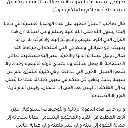
صِرَاطِي مُسْتَقِيمًا فَاتَّبِعُوهُ وَلاَ تَتَّبِعُواْ السُّبُلَ فَتَفَرَّقَ بِكُمْ عَن
سَبِيلِهِ ذَلِكُمْ وَصَّاكُم بِهِ لَعَلَّكُمْ تَتَّقُونَ).
قال صاحب “المنار” تعقيبا على هذه الوصايا العشرة التي دعانا
إليها رسول الله صلى الله عليه وسلم وعلى لسانه:”إن هذا
القرآن الذي أتلوه عليكم، وأدعوكم إليه، وأدعوكم به إلى ما
يحييكم هو صراطي ومنهاجي الذي أسلكه إلى مرضاة الله
تعالى، ونيل سعادة الدنيا والآخرة، أشير إليه مستقيما ظاهر
الاستقامة، لا يضل سالكه ولا يهتدي تاركه فاتبعوه وحده، ولا
تتبعوا السبل الأخرى التي تخالفه. وهي كثيرة فتتفرّق بكم عن
سبيله بحيث يذهب كل منكم في سبيل ضلالة، منها ما يُنتهى
به إلى الهلكة، إذ ليس بعد الحق إلا الضلال، وليس أمام تارك
النور إلا الظلمات”.
وإلى جانب هذه الدعوة الربانية والتوجيهات السلوكية، البيّن
أثرها العظيم في الفرد والمجتمع الإسلامي، دعانا سبحانه إلى
حماية الدعوة إلى دينه وإلى نشر كلمته وإلى هداية الناس