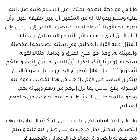
وإنا في مواجهة التهجم المتكرر على الإسلام ونبيه صلى الله
عليه وسلم يبدو لنا أنه من المتعين أن نبين حقيقة الدين، وأن
نعرف بحقائق ثلاثة، ولعلنا بذلك نصرف الناس إلى اليقين وإلى
اتباع الحق الذي جاء به خاتم الأنبياء والمرسلين في كتابه
المنزل عليه القرآن العظيم، وفي سنته الصحيحة المفصّلة
والمبيِّنة له. وهذا هو أصح الطرق وأجداها، امتثالا لقوله
سبحانه: (وَأَنزَلْنَا إِلَيْكَ الذِّكْرَ لِتُبَيِّنَ لِلنَّاسِ مَا نُزِّلَ إِلَيْهِمْ وَلَعَلَّهُمْ
يَتَفَكَّرُونَ).[النحل: 44]. فطريق العلم وسبيل معرفة الدين
يرتكزان أساسا على الوحْي إذ جاء في هذا الخطاب دعوة الله
لرسوله إبلاغ الناس بما نزل إليهم من ربهم وببيانه لهم،
ودعوته للمخاطبين بالتدبّر والتفكّر فيما جاء هم من خالقهم
العظيم.
وأحوال الدين أساسا هي ما يجب على المكلّف الإيمان به، وهو
التصديق الباطني بكل ما جاء به النبي صلى الله عليه وسلم
مما عُلم به بالضرورة إجمالا في الإجمالي، وتفصيلا في