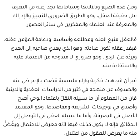
ومن هذه الصيغ ودلالاتها وسياقاتها نجد رغبة في التعرف
على حقيقة العقل، وهو الطريق الضروري للتمييز والإدراك
والمعرفة عند العلماء والمفكرين في سائر العصور.
فالعقل منبع العلم ومطلعه وأساسه، ودعامة المؤمن عقله.
فبقدر عقله تكون عبادته، وهو الذي يهدي صاحبه إلى الهدى
ويردّه عن الردى. وهو ضروري لا مندوحة من الاعتماد عليه
والاستفادة منه.
غير أن اتجاهات فكرية وآراء فلسفية قضت بالإعراض عنه
والصدوف عن منهجه في كثير من الدراسات العقدية والدينية.
فإن من المعلوم أن ما سبيله النقلُ باعتماد الوحي أصح
وأصدق في توجيهات الشريعة ومقاصدها. وهو المعتمد
الأصلي في المعرفة. وأما ما سبيله العقل في التوصل إلى
الحقائق فإنه لا يكون كذلك فيها لأنه معرض للاحتمال ويغُضُّ
منه ما يعرض للعقول من اعتلال.