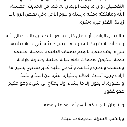
التفصيلي. وإن ما يجب الإيمان به، كما في الحديث، خمسة:
الله وملائكته وكتبه ورسله واليوم الآخر. وفي بعض الروايات
زيادة: القدَر خيره وشره.
فالإيمان الواجب أولا على كل عبد هو التصديق بالله تعالى بأنه
واحد أحد لا شريك له، موجود، ليس كمثله شيء، ولا يشبهه
شيء، وهو منفرد بالقِدم بصفاته الذاتية والفعلية، فصفة
فعله التكوين وصفات ذاته: حياته وعلمه وقدرته وإرادته
وسمعه وبصره وكلامه، وأنه حي عليم قدير سميع بصير، ما
أراده جرى. أَحدثَ العالم باختياره، منزه عن الحدّ والضدّ
والصورة، لا يكون إلا ما يشاء، ولا يحتاج إلى شيء وهو حكيم
عفو غفور.
والإيمان بالملائكة بأنهم أمناؤه على وحيه.
وبالكتب المنزلة بحقيقة ما فيها.