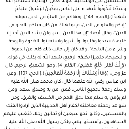
المسلمين على الوسطية، لقوله تعالى: (وَكَذَلِكَ جَعَلْنَاكُمْ أُمَّةً
وَسَطًا لِّتَكُونُواْ شُهَدَاء عَلَى النَّاسِ وَيَكُونَ الرَّسُولُ عَلَيْكُمْ
شَهِيدًا).[البقرة: 143]. ونهاهم عن الغلوّ في الدين بقوله:
“إياكم والغلو في الدين، فإنما هلك من كان قبلكم بالغلو في
الدين”، وقال أيضا: “إن هذا الدين يسر، ولن يشاد الدين أحد إلا
غلبه، فسددوا وقاربوا، وأبشروا واستعينوا بالغدوة والروحة
وشيء من الدلجة”. وقد كان إلى جانب ذلك كله، من الدعوة
والنصيحة، متميزا بخلقه الرفيع، شهد الله له بذلك في قوله:
(وَإِنَّكَ لَعَلى خُلُقٍ عَظِيمٍ).[القلم: 4]. وهو الشفيق الرحيم، قال
عز وجل: (وَمَا أَرْسَلْنَاكَ إِلَّا رَحْمَةً لِّلْعَالَمِينَ).[الحج: 107]. وعن
ابن عباس رضي الله عنهما قال: كان محمد صلى الله عليه
وسلم رحمة لجميع الناس، فمن آمن به وصدق سعد، ومن
لم يؤمن به سلم مما لحق الأمم من الخسف والغرق. ومن
شواهد رحمته معاملته لكفار أهل الحديبية الذين أرادوا الفتك
بالمسلمين، وكانوا نحو سبعين أو ثمانين رجلا، فتغلب عليهم
المجاهدون، وأمسكوا بهم، ولكن رسول الله صلى الله عليه