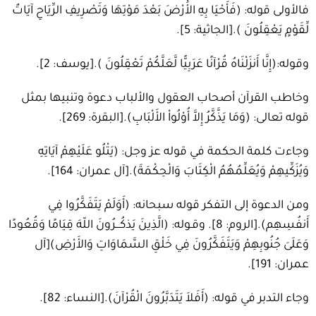
فالأولى قوله: (فَأَحْيَا بِهِ الأَْرْضَ بَعْدَ مَوْتِهَا وَتَصْرِيفِ الرِّيَاحِ آيَاتٌ
لِّقَوْمٍ يَعْقِلُونَ ).[الجاثية: 5].
وقوله:(إِنَّا أَنزَلْنَاهُ قُرْآنًا عَرَبِيًّا لَّعَلَّكُمْ تَعْقِلُونَ ).[يوسف: 2].
وخاطب القرآن أصحاب العقول والألباب دعوة وتنبيها بمثل
قوله تعالى: (وَمَا يَذَّكَّرُ إِلاَّ أُوْلُواْ الأَلْبَابِ).[البقرة: 269].
وجاءت كلمة الحكمة في قوله عز وجل: (يَتْلُو عَلَيْهِمْ آيَاتِهِ
وَيُزَكِّيهِمْ وَيُعَلِّمُهُمُ الْكِتَابَ وَالْحِكْمَةَ).[آل عمران: 164].
ومن الدعوة إلى التفكر قوله سبحانه: (أَوَلَمْ يَتَفَكَّرُوا فِي
أَنفُسِهِم).[الروم: 8]. وقـوله: (الَّذِينَ يَذكُـــرُونَ اللّهَ قِيَامًا وَقُعُودًا
وَعَلَىَ جُنُوبِهِمْ وَيَتَفَكَّرُونَ فِي خَلْقِ السَّمَاوَاتِ وَالأَرْضِ)[آل
عمران: 191].
وجاء التدبر في قوله: (أَفَلاَ يَتَدَبَّرُونَ الْقُرْآنَ).[النساء: 82].