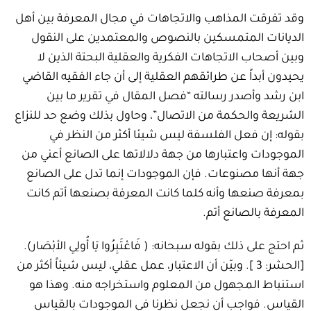
وقد تفرقت المذاهب والاتجاهات في مجال المعرفة بين أهل
الديانات المتمسكين بالنصوص والمعتمدين على النقول
وبين أصحاب الاتجاهات الفكرية والعقلية البحتة الذين لا
يحيدون أبداً عن طرائقهم العقلية إلى أن جاء الفقيه القاضي
ابن رشد وأصدر رسالته “فصل المقال في تقرير ما بين
الشريعة والحكمة من الاتصال”، وحاول بذلك وضع حد للنزاع
بقوله: إن فعل الفلسفة ليس شيئا أكثر من النظر في
الموجودات واعتبارها من جهة دلالاتها على الصانع أعني من
جهة أنها مصنوعات. فإن الموجودات إنما تدل على الصانع
بمعرفة صنعها وأنه كلما كانت المعرفة بصنعها أتم كانت
المعرفة بالصانع أتم.
ثم احتج على ذلك بقوله سبحانه: ( فَاعْتَبِرُوا يَا أُولِي الأبْصَار).
[الحشر: 3 ]. وبيّن أن الاعتبار، عمل عقلي، ليس شيئاً أكثر من
استنباط المجهول من المعلوم واستخراجه منه. وهذا هو
القياس. فواجب أن نجعل نظرنا في الموجودات بالقياس