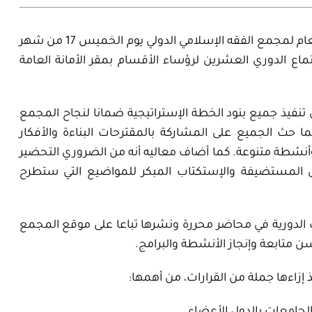
ترأس معالي الأستاذ الدكتور قطب مصطفى سانو الأمين العام لمجمع الفقه الإسلامي الدولي يوم الخميس 17 من شهر
‍ الموافق 26 من شهر أغسطس 2021م الاجتماع الدوري العشرين لرؤساء الأقسام بمقر الأمانة العامة
نفيذ جميع بنود الخطة الإستراتيجية ضمانا لنجاح المجمع
 حث الجميع على المشاركة بالمقترحات البناءة والأفكار
أنشطة متنوعة. كما أضاف معاليه أنه من الضروري التحضير
ول المستضيفة والإستكتاب المبكر للمواضيع التي ستطرح
ت الدورية في محاضر محررة ونشرها تباعا على موقع المجمع
 متابعة وإنجاز الأنشطة والبرامج.
إزاءها جملة من القرارات، من أهمها:
جامعات بالدول الأعضاء.