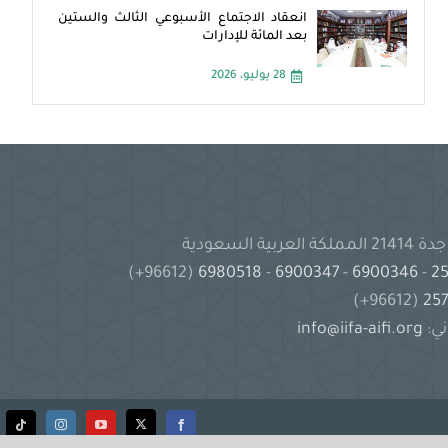
انعقاد الاجتماع الأسبوعي الثالث والستين
بعد المائة للإدارات
28 يوليو، 2026
(96612+)
6980518
-
6900347
-
6900346
-
(96612+)
ني:
info@iifa-aifi.org