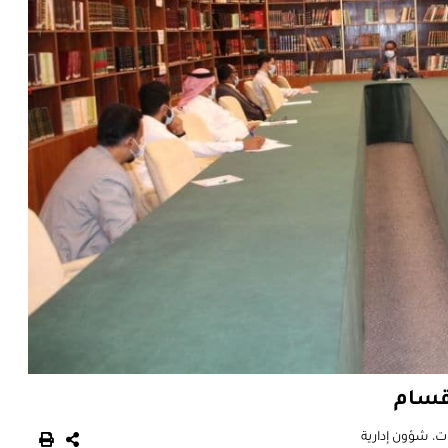
أقسام
ات
،
شؤون إدارية