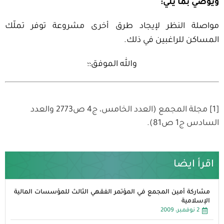
ويوصي بما يلي:
مواصلة النظر لإيجاد طرق أخرى مشروعة توفر تملّك
المساكن للراغبين في ذلك.
والله الموفق؛؛
[1] مجلة المجمع (العدد الخامس، ج4 ص2773 والعدد
السادس ج1 ص81).
اقرأ ايضا
مشاركة أمين المجمع في المؤتمر الفقهي الثالث للمؤسسات المالية
الإسلامية
2 نوفمبر، 2009