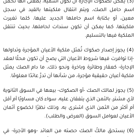
(3) يمكن لصكوك الإجارة أن تكون اسمية، بمعنى أنها تحمل
اسم حامل الصك، ويتم انتقال ملكيتها بالقيد في سجل
معين، أو بكتابة اسم حاملها الجديد عليها، كلما تغيرت
ملكيتها، كما يمكن أن تكون سندات لحاملها، بحيث تنتقل
الملكية فيها بالتسليم.
(4) يجوز إصدار صكوك تُمثل ملكية الأعيان المؤجرة وتداولها
-إذا توافرت فيها شروط الأعيان التي يصح أن تكون محلًا لعقد
الإجارة- كعقار وطائرة وباخرة ونحو ذلك، ما دام الصك يمثل
ملكية أعيان حقيقية مؤجرة، من شأنها أن تدرَّ عائدًا معلومًا.
(5) يجوز لمالك الصك -أو الصكوك- بيعها في السوق الثانوية
لأي مشتر، بالثمن الذي يتفقان عليه، سواء كان مساويًا أم أقل
أم أكثر من الثمن الذي اشترى به، وذلك نظرًا لخضوع أثمان
الأعيان لعوامل السوق (العرض والطلب).
(6) يستحق مالكُ الصك حصته من العائد -وهو الأجرة- في