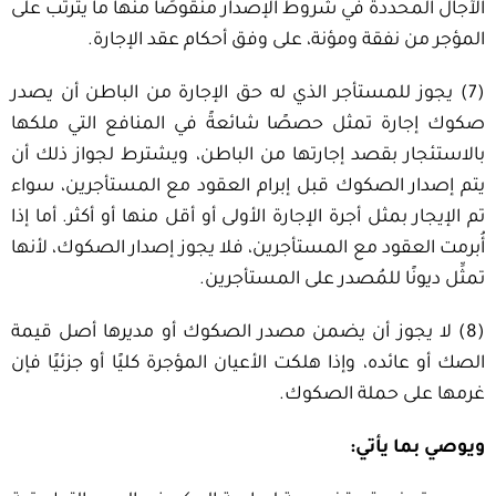
الآجال المحددة في شروط الإصدار منقوصًا منها ما يترتب على
المؤجر من نفقة ومؤنة، على وفق أحكام عقد الإجارة.
(7) يجوز للمستأجر الذي له حق الإجارة من الباطن أن يصدر
صكوك إجارة تمثل حصصًا شائعةً في المنافع التي ملكها
بالاستئجار بقصد إجارتها من الباطن، ويشترط لجواز ذلك أن
يتم إصدار الصكوك قبل إبرام العقود مع المستأجرين، سواء
تم الإيجار بمثل أجرة الإجارة الأولى أو أقل منها أو أكثر. أما إذا
أُبرمت العقود مع المستأجرين، فلا يجوز إصدار الصكوك، لأنها
تمثِّل ديونًا للمُصدر على المستأجرين.
(8) لا يجوز أن يضمن مصدر الصكوك أو مديرها أصل قيمة
الصك أو عائده، وإذا هلكت الأعيان المؤجرة كليًا أو جزئيًا فإن
غرمها على حملة الصكوك.
ويوصي بما يأتي: