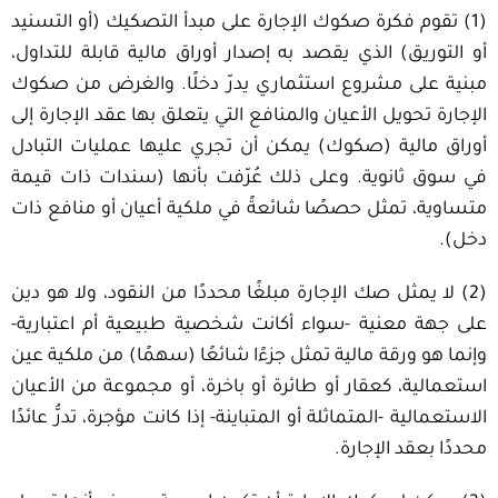
(1) تقوم فكرة صكوك الإجارة على مبدأ التصكيك (أو التسنيد
أو التوريق) الذي يقصد به إصدار أوراق مالية قابلة للتداول،
مبنية على مشروع استثماري يدرّ دخلًا. والغرض من صكوك
الإجارة تحويل الأعيان والمنافع التي يتعلق بها عقد الإجارة إلى
أوراق مالية (صكوك) يمكن أن تجري عليها عمليات التبادل
في سوق ثانوية. وعلى ذلك عُرّفت بأنها (سندات ذات قيمة
متساوية، تمثل حصصًا شائعةً في ملكية أعيان أو منافع ذات
دخل).
(2) لا يمثل صك الإجارة مبلغًا محددًا من النقود، ولا هو دين
على جهة معنية -سواء أكانت شخصية طبيعية أم اعتبارية-
وإنما هو ورقة مالية تمثل جزءًا شائعًا (سهمًا) من ملكية عين
استعمالية، كعقار أو طائرة أو باخرة، أو مجموعة من الأعيان
الاستعمالية -المتماثلة أو المتباينة- إذا كانت مؤجرة، تدرُّ عائدًا
محددًا بعقد الإجارة.