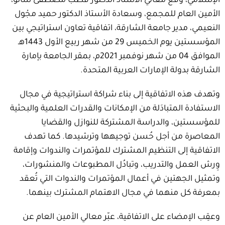
الإسلامي، وقَّع معالي الأستاذ الدكتور قطب مصطفى سانو،
الأمين العام للمجمع، وسعادة الأستاذ الدكتور حميد مجْول
النعيمي، مدير جامعة الشارقة، اتفاقية تعاون استراتيجي بين
المؤسستين يوم الخميس 29 من شهر ربيع الأول 1443هـ
الموافق 04 من شهر نوفمبر 2021م، بمقر الجامعة بإمارة
الشارقة بدولة الإمارات العربية المتحدة.
وتهدف هذه الاتفاقية إلى بناء شراكة استراتيجية في مجال
الاستفادة المتبادَلة من الإمكانات والقدرات العلمية والبحثية
للمؤسستين، والدراسة المشتركة للنوازل والقضايا
المعاصرة من أجل حُسن توجيهها وترشيدها. كما تهدف
الاتفاقية إلى التنظيم المشترك للمؤتمرات والندوات وإقامة
وِرش العمل والتدريب، وتبادُل المطبوعات والمنشورات،
وتمثيل الجهتين في أعمال المؤتمرات والندوات التي تُعقد
بمعرفة كل منهما في مجال الاهتمام المشترك بينهما.
وعقِب الإمضاء على الاتفاقية، عبّر معالي الأمين العام عن