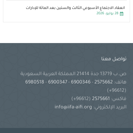
انعقاد الاجتماع الأسبوعي الثالث والستين بعد المائة للإدارات
28 يوليو، 2026
تواصل معنا
ص.ب 13719 جدة 21414 المملكة العربية السعودية
هاتف:
2575662
-
6900346
-
6900347
-
6980518
(96612+)
فاكس:
2575661
(96612+)
البريد الإلكتروني:
info@iifa-aifi.org