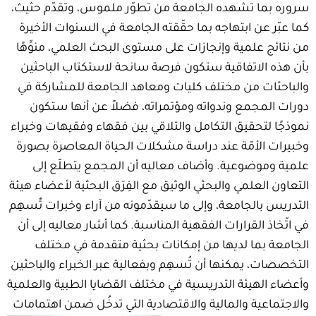
سروره بما تشهده الجامعة من تطوّر ملموس، وتقدّم حثيث،
كما عبّر عن ابتهاجه بما حقّقته الجامعة في السنوات الأخيرة
من نتائج علمية وإنجازات على مستوى البحث العلمي، منوِّهًا
بأن هذه الاتفاقية ستكون فرصة سانحة لاستكتاب الباحثين
والباحثات من مختلف كليات ومعاهد الجامعة للمشاركة في
دورات المجمع وندواته ومؤتمراته، فضلاً عن أنها ستكون
نموذجًا لتحقيق التكامل والتلاقي بين فقهاء وفقيهات وخبراء
وخبيرات الأمّة عند دراسة مشكلات الحياة المعاصرة بصورة
علمية وموضوعية. وأضاف معاليه أن المجمع يتطلّع إلى
التعاون العلمي والبحثي الوثيق مع الفِرَق البحثية لأعضاء هيئة
التدريس بالجامعة، وإلى ما سيقدّمونه من آراء وخبرات تٌسهِم
في اتّخاذ القرارات الفقهية المناسبة. كما أشار معاليه إلى أن
الجامعة بما لديها من إمكانات بحثية متقدمة في مختلف
التخصصات، يمكنها أن تُسهِم وبفعالية عبر الخبراء والباحثين
وأعضاء الهيئة التدريسية في مختلف القضايا الطبية والعلمية
والاجتماعية والمالية والاقتصادية التي تدخُل ضمن اهتمامات