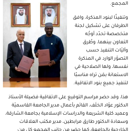
المجمع.
وتنفيذًا لبنود المذكرة، وافق
الطرفان على تشكيل لجنة
متخصصة تحدّد أوجُه
التعاون بينهما، وطُرق
وآليّات التنفيذ حسب
التصوّر الوارد في المذكرة
نفسها، ولها الصلاحية في
الاستعانة بمَن تراه مناسبًا
لتنفيذ جميع بنود الاتفاقية.
هذا، وقد حضر مراسم التوقيع على الاتفاقية فضيلة الأستاذ
الدكتور عوّاد الخلَف، القائم بأعمال مدير الجامعة القاسميّة
وعميد كلية الشريعة والدراسات الإسلامية بجامعة الشارقة،
وسعادة الدكتور طارق مرابطين، مدير مكتب العلاقات
الخارجية بالجامعة، كما حضر من جانب المجمع كل من: