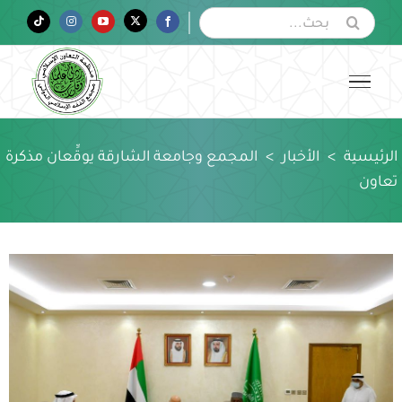
Ski
البحث
Tiktok
Instagram
YouTube
Twitter
Facebook
عن:
t
conten
الرئيسية
>
الأخبار
>
المجمع وجامعة الشارقة يوقِّعان مذكرة
تعاون