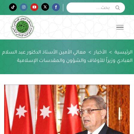
Ski
البحث
Tiktok
Instagram
YouTube
Twitter
Facebook
عن:
t
conten
الرئيسية
>
الأخبار
>
معالي الأمين الأستاذ الدكتور عبد السلام
العبادي وزيراً للأوقاف والشؤون والمقدسات الإسلامية