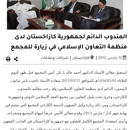
المندوب الدائم لجمهورية كازاخستان لدى
منظمة التعاون الإسلامي في زيارة للمجمع
|
|
12 مارس، 2013
كازاخستان
شراكات وعلاقات
استقبل معالي الأستاذ الدكتور أحمد خالد با بكر، أمين المجمع، قبل ظهر اليوم
الثلاثاء ‏01‏/05‏/1434هـ الموافق ‏12‏/03‏/2013 سعادة الأستاذ باخيت باتير شايف،
المندوب الدائم لدى منظمة التعاون الإسلامي، وقد رحب معاليه بالمندوب
الكازخي، وجرى بحث سُبل التعاون بين مجمع الفقه الإسلامي الدولي وجمهورية
كازاخستان، ومن ذلك زيارة وكيل الشؤون الدينية الكازخي للمجمع التي ستتم في
نهاية شهر آذار / مارس 2013، وقدم معالي الأمين عرضاً لمهام المجمع ومنجزاته،
وأبدى استعداد المجمع الكامل للتعاون مع جمهورية كازاخستان في الجانب الفقهي
والدعوي، وقد عبر المندوب عن تقديره لدور المجمع وعطائه، وفي الختام تبادل