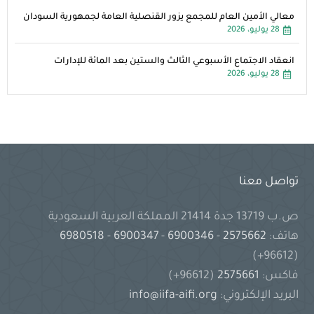
معالي الأمين العام للمجمع يزور القنصلية العامة لجمهورية السودان
28 يوليو، 2026
انعقاد الاجتماع الأسبوعي الثالث والستين بعد المائة للإدارات
28 يوليو، 2026
تواصل معنا
ص.ب 13719 جدة 21414 المملكة العربية السعودية
هاتف:
2575662
-
6900346
-
6900347
-
6980518
(96612+)
فاكس:
2575661
(96612+)
البريد الإلكتروني:
info@iifa-aifi.org