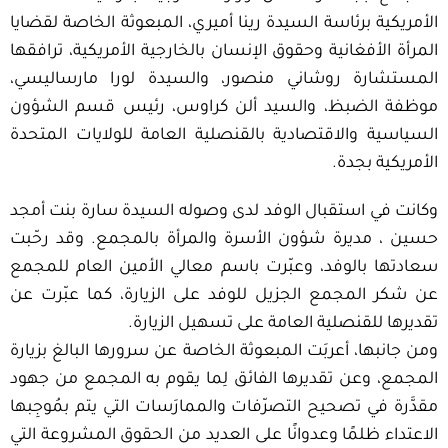
الأمريكية برئاسة السيدة رينا أميري، المبعوثة الخاصة لقضايا
المرأة الأفغانية وحقوق الإنسان بالخارجية الأمريكية، ترافقها
المستشارة روشاني منصور، والسيدة لورا مارساليسي،
موظفة الضبظ، والسيد ألن كراوس، رئيس قسم الشؤون
السياسية والاقتصادية بالقنصلية العامة للولايات المتحدة
الأمريكية بجدة.
وكانت في استقبال الوفد لدى وصوله السيدة سارة بنت أمجد
حسين ، مديرة شؤون الأسرة والمرأة بالمجمع. وقد رحّبت
سعادتها بالوفد، وعبّرت باسم معالي الأمين العام للمجمع
عن شكر المجمع الجزيل للوفد على الزيارة، كما عبّرت عن
تقديرها للقنصلية العامة على تسهيل الزيارة.
ومن جانبها، أعربَت المبعوثة الخاصة عن سرورها البالغ بزيارة
المجمع، وعن تقديرها الفائق لِما يقوم به المجمع من جهود
مقدَّرة في تصحيح التصرّفات والممارَسات التي يتم بمُوجِبها
الاعتداء ظلمًا وعدوانًا على العديد من الحقوق المشروعة التي