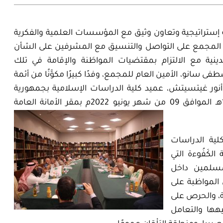
إستراتيجية وتعاون
وثيق
مع المؤسسات العلمية والفكرية
لمجمع على
التواصل
والتنسيق
مع المشرفين على الشأن
نية مع الالتزام بمقتضيات المواطَنة والإقامة في تلك
سانو، الأمين العام للمجمع، وفدًا كبيرًا مكوَّنًا من أئمة
 أنور غيتسيتش، عميد كلية الدراسات الإسلامية بجمهورية
09
من شهر
يونيو
2022م بمقر الأمانة العامة
لية الدراسات
ة
الكَفُوءة التي
مسلمين داخل
ي المواظبة على
، والحرص على
هها والتعامل