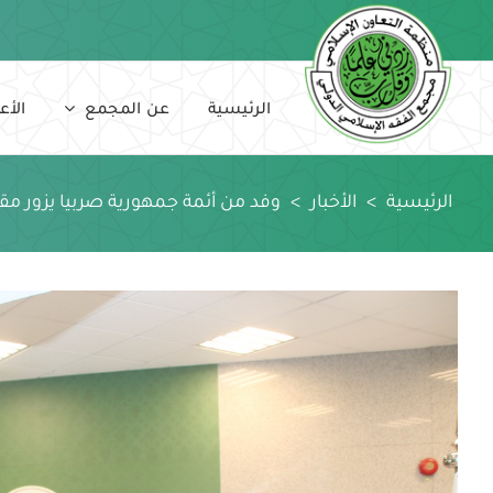
Ski
t
conten
الرئيسية
عن المجمع
الأع
الرئيسية
>
الأخبار
>
وفد من أئمة جمهورية صربيا يزور مقر