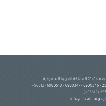
(96612+)
6980518
-
6900347
-
6900346
-
(96612+)
ني:
info@iifa-aifi.org