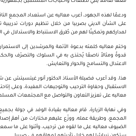
معها تعاملاً
يُلبِّي
تطلّعات واحتياجات المسلمين بجمهورية صرب
و
دعمًا لهذه الجهود
، أعرب معاليه عن استعداد المجمع
التا
على الشأن الديني بصربيا من خلال
تنظيم
دورات تدريبية
تأ
لمداركهم وتمكينًا لهم من طُرق الاستنباط والاستدلال في 
وختم
معاليه
كلمته بدعوة
الأئمة
والمرشدين إلى الاستمرا
قدوةً ومثالاً ناصعًا يُحتذى به في السلوك والتصرّف والحك
الاعتدال والتسامح
والحوار
والتعايش
.
هذا، وقد
أعرب
فضيلة
الأستاذ الدكتور أنور غيتسيتش عن ش
الاستقبال وحفاوة الترحيب والتوجيهات المفيدة، وعلى إتاحته
معاليه على تعزيز التعاون والتواصل
مع المجتمعات المسلم
وفي نهاية الزيارة،
قام معاليه بقيادة الوفد في
جولة
ب
جميع 
المجمع، وطريقة عمله، ووزّع عليهم مختارات من أهمّ إصدار
الضيوف معاليه على
ما لقوه من ترحيب
، وأثنوا على ما سمع
ستكون نبراسًا لهم خلال تأدِيتهم لمهامّهم في صربيا.