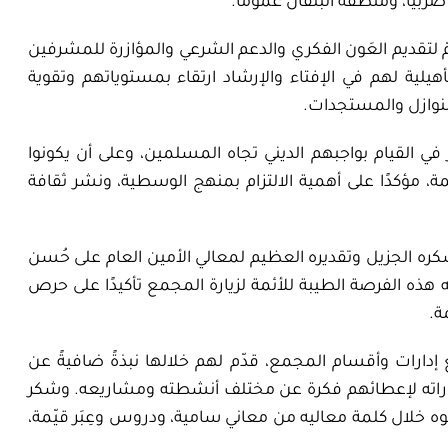
يا، ومنطقة البَلْقان عمومًا.
مّ لتقديم
العَون
الفكري والدعم الشرعي
والمؤازرة للمشرفين
هيلية
لهم في
الإفتاء
والإرشاد
ارتقاء بمستوياتهم وتقوية
النوازل والمستجدات
.
ر في
القيام بواجبهم الديني تجاه المسلمين، وعلى أن يكونوا
مة
، مؤكدًا على
أهمية الالتزام بمنهج
الوسطية
، ونشر ثقافة
كره الجزيل وتقديره العظيم لمعالي الأمين العام على حُسن
 هذه الفرصة الطيبة للأئمة لزيارة المجمع تأكيدًا على حرص
ة.
إدارات وأقسام المجمع، قدّم لهم خلالها نبذةً ضافيةً عن
اته
لإعطائهم فكرة عن مختلف أنشطته ومشاريعه. وشكر
وه خلال كلمة معاليه من معاني سامية، ودروس وعِبَر قيّمة،