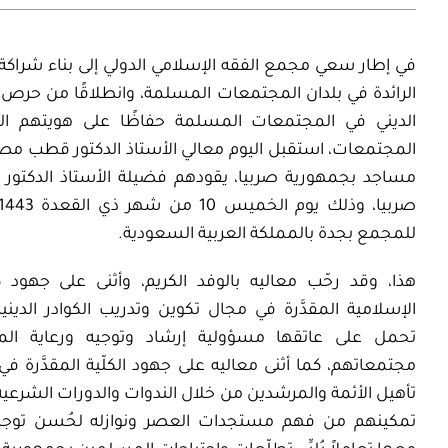
في إطار
سعي
مجمع الفقه الإسلامي الدولي
إلى بناء
شراكة
الرائدة في بلدان المجتمعات المسلمة،
وانطلاقًا من
حرص ا
الديني في
المجتمعات المسلمة
حفاظًا على هويتهم الدي
المجتمعات
،
استقبل اليوم معالي الأستا
ذ
الدكتور قطب مصطفى 
مساجد بجمهورية صربيا، يقودهم
فضيلة
الأستاذ الدكتور
صربيا،
وذلك
يوم
الخميس
10
من شهر
ذي
القعدة
1443هـ الموافق
للمجمع بجدة
با
لمملكة العربية السعودية
.
هذا، وقد رحّب
معاليه بالوفد الكريم، وأثنى على جهود
ك
الإسلامية
المقدَّرة في مجال تكوين وتدريب الكوادر الديني
تحمل على عاتقها مسؤولية إرشاد وتوجيه ورعاية ال
مجتمعاتهم، كما
أثنى
معاليه
على
جهود الكلّية المقدَّرة ف
تأهيل
الأئمة والمرشدين من خلال الندوات والدورات الشرعية
تمكينهم من
فهم
مستجدات العصر ونوازله
لحُسن توجي