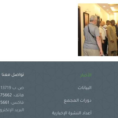
تواصل معنا
الأخبار
ص.ب 13719 جدة 21414 المملكة العربية السعودية
البيانات
هاتف:
2575662
دورات المجمع
فاكس:
2575661
البريد الإلكترو
أعداد النشرة الإخبارية