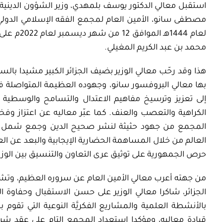
استقبل معالي الدكتور يوسف بلمهدي، وزير الشؤون الدينية و
لعام 1444ه
محمد بن عبد الكريم المغيلي.
هذا وقد رحّب معالي الوزير بضيف الجزائر الكبير مشيدا بالس
بها معالي البروفسور سانو، وجهوده العظيمة المتواصلة في 
إلى تعزيز وترسيخ مفاهيم الاعتدال والتسامح والوسطية 
الكراهية والتعصب والعنف. كما عبّر معاليه عن اعتزاز وفخر
المجمع من جهود حثيثة لنشر صحيح الدين وجمع شمل الأ
العالم من خلال المساهمة الحضارية الإيجابية والبعد عن ال
حرص الجمهورية على توثيق عرى التعاون والتنسيق بين الوزا
من جهته أعرب معالي الأمين العام عن سروره العظيم، وتشرف
الجزائر، شاكرا معالي الوزير على حسن الاستقبال وحفاوة ا
بالأنشطة العلمية والمشاريع الفكريَّة النوعية التي تقوم ب
قيادة معاليه، ومؤكدا استعداد المجمع التام على عقد شرا