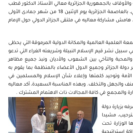
الأوقاف بالجمهورية الجزائرية معالي الأستاذ الدكتور قطب
مصطفى سانو، الأمين العام لمجمع الفقه الإسلامي الدولي، بالعاصمة الجزائرية يوم الإثنين 18 من شهر جمادى الأولى
ـ الموافق 12 من شهر ديسمبر لعام 2022م على هامش مشاركة معاليه في ملتقى الجزائر الدولي حول الإمام
معة العلمية العالمية والمكانة الدولية المرموقة التي يحظى
سبيل نشر قيم الإسلام النبيلة وشريعته الغراء التي تدعو
والمحبة والتآخي بين الشعوب والأديان ونبذ جميع مظاهر
 دولة الجزائر وجميع الدول الأعضاء بالمنظمة بما يقوم به
مة وتوحيد كلمتها وإعلاء شأن الإسلام والمسلمين في
عنف والجهل والتخلف. وبهذه المناسبة السعيدة، أكد معاليه
رة والمجمع في كافة المجالات ذات الاهتمام المشترك .
ه بزيارة دولة
لترحيب، مشيدا
ها الوزارة تحت
كة إستراتيجية