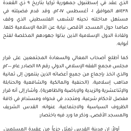
الذي عقد في إسطنبول جمهورية تركيا بتاريخ ٩ ذي القعدة
١٤٣٨هـ الموافق ٠١ أغسطس ٢٠١٧م، وقد قدم فضيلته في
مستهل مداخلته تحيته للشعب الفلسطيني الذي وقف
صامدا حول المسجد الأقصى نيابة عن الأمة الإسلامية كلها،
ولقادة الدول الإسلامية الذين بذلوا جهودهم المخلصة لفتح
أبوابه.
كما أطلع أصحاب المعالي والسعادة المجتمعين على قرار
مجلس مجمع الفقه الإسلامي الدولي رقم ١١٨ الصادر عام ٢٠٠٠م
والذي اتخذ بإجماع من جميع أعضائه الذين ينتمون إلى ثمانية
مذاهب إسلامية، (الحنفية والمالكية والشافعية والحنابلة
والإثناعشرية والزيدية والإباضية والظاهرية)، وأشار إلى أنه قرار
مفصل لأحكام شرعية، ومتجدد في فحواه ومستدام في كافة
الظروف السياسية والاجتماعية، عنوانه: القدس الشريف
والمسجد الأقصى، وذكر ما ورد فيه باختصار:
أولاً: إن مدينة القدس تمثل جزءاً من عقيدة المسلمين،