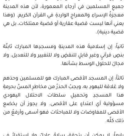
جميعِ المسلمين في أرجاءِ المعمورة، لأن هذه المدينة
معجزةُ الإسراءِ والمعراجِ الواردةِ في القرآن الكريم. (وهذا
يعني أنها ليست قضية عقارية أو قضية ممتلكات، بل هي
قضية دينية).
ثانياً: إن إسلاميةَ هذه المدينةِ ومسجدِها المبارك ثابتٌة
بنصٍ قرآنيٍ وغيرِ قابلٍ للنقضٍ ولا للتغيير ولا للتعديل، ولا
مجالَ للحلول الوسط بشأنها.
ثالثاً: إن المسجد الأقصى المبارك هو للمسلمين وحدَهم
ولا عَلاقة لليهودِ به، ويجبُ الحذرُ من مخاطرِ المسِّ بحرمةِ
هذا المسجدِ وتحميلِ سلطات الاحتلال اليهودي
مسؤولية أي اعتداءٍ على الأقصى. ولا يجوز أن يخضع
الأقصى للمفاوضات ولا للمباحثات فهو أسمى وأرفعُ من
ذلك كلِّه.
رابعاً: لا يمكن أن يتحقق سلامٌ عادلٌ ولا استقرارٌ في