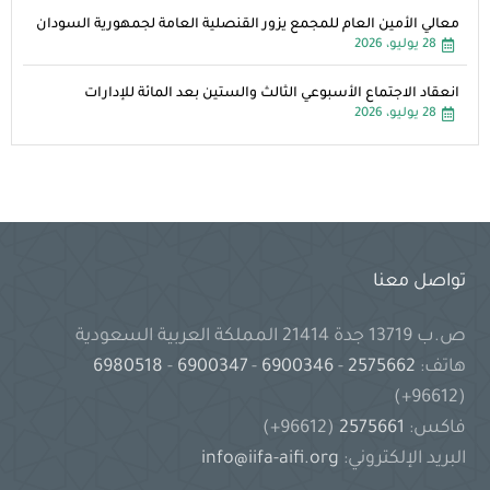
معالي الأمين العام للمجمع يزور القنصلية العامة لجمهورية السودان
28 يوليو، 2026
انعقاد الاجتماع الأسبوعي الثالث والستين بعد المائة للإدارات
28 يوليو، 2026
تواصل معنا
ص.ب 13719 جدة 21414 المملكة العربية السعودية
هاتف:
2575662
-
6900346
-
6900347
-
6980518
(96612+)
فاكس:
2575661
(96612+)
البريد الإلكتروني:
info@iifa-aifi.org