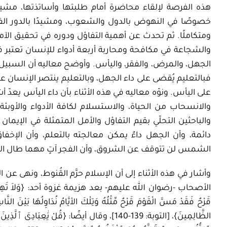
هذه الفرصة لإلقاء محاضرة أمام طلبتها وأساتذتها، مشيدًا 
خصوصًا في النهوض بالدول والشعوب، ومشيدًا بالدور الفعال
ومتكاملًا. ثم تحدث عن أهمية التفاؤل ودوره في تحقيق الآمال، 
والشجاعة في مكافحة ومحاربة أربعة أدواء للإنسان تعتبر في ح
الجهل، والمرض، والفقر، واليأس. وأوضح معاليه أن السبيل الن
فبالتعليم يُقضى على داء الجهل، وبالتعليم ينتصر الإنسان عل
على اليأس. ونوّه معاليه في هذه الأثناء بأن داء اليأس يعدّ أش
والانسحاب من الحياة، والاستسلام لكافة الأدواء والأوبئة، ور
والباحثين التحلّي بقيم التفاؤل والأمل المتمثلة في الإيمان
دائمة، وأن الجهل داءٌ يمكن معالجته بالتعلم، وأن الإخفاق
الشمس لن تتوقف عن الشروق، وأن الفجر آتٍ مهما طال الليل،
وأشار في هذه الأثناء إلى أن الإسلام حرَّم القُنوط، ونهى عن
الأصحاب -رضوان الله عليهم- بعد هزيمة غزوة أحد:
{
وَلاَ تَه
قَرْحٌ فَقَدْ مَسَّ الْقَوْمَ قَرْحٌ مِّثْلُهُ وَتِلْكَ الأيَّامُ نُدَاوِلُهَا بَيْنَ النَّا
الظَّالِمِينَ
}،
[التوبة: 139-140]،
وقال أيضًا: {
قُلْ
يَٰعِبَادِىَ
ٱلَّذِينَ
أ