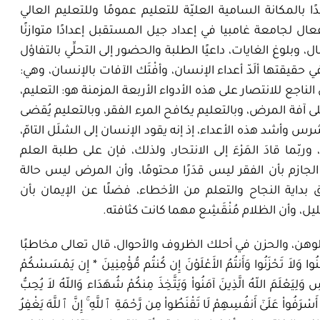
بالمكانة السامية العليّة للتعليم عمومًا وللتعليم العالي
 لجامعة غامبيا في إعداد جيل المستقبل إعدادًا متوازنًا
وبلوغ الغايات، داعيًا الطلبة والحضور إلى التحلِّي بالتفاؤل
قيقتها ألَدّ أعداء الإنسان، وأفْتَك الآفات بالإنسان، وهي:
اجع للانتصار على هذه الأدواء الأربعة المزمنة هو: التعليم،
ى آفة المرض، وبالتعليم يكافح المرء الفقر، وبالتعليم يُقضى
رس وأشد هذه الأعداء، إذ إنه يقود الإنسان إلى الشلَل التامّ،
بّما قادَ المَرْءَ إلى الانتحار، ولذلك، فإن على طلبة العلم
 الجازم بأن الفقر ليس قدَرًا محتومًا، وأن المرض ليس حالة
 بداية النجاح والتعلم من الأخطاء، فضلًا عن الإيمان بأن
 وأن الظلام مُنْقَشِع مهما كانت كثافته.
 الوهن، والحزن في أحلك الظروف والأحوال، قال تعالى مخاطبًا
ِنُوا وَلاَ تَحْزَنُوا وَأَنتُمُ الأَعْلَوْنَ إِن كُنتُم مُّؤْمِنِينَ * إِن يَمْسَسْكُمْ
سِ وَلِيَعْلَمَ اللّهُ الَّذِينَ آمَنُواْ وَيَتَّخِذَ مِنكُمْ شُهَدَاء وَاللّهُ لاَ يُحِبُّ
َسْرَفُواْ
عَلَىٰٓ
أَنفُسِهِمْ لَا تَقْنَطُواْ مِن رَّحْمَةِ
ٱللَّهِ
ۚ إِنَّ
ٱللَّهَ
يَغْفِرُ