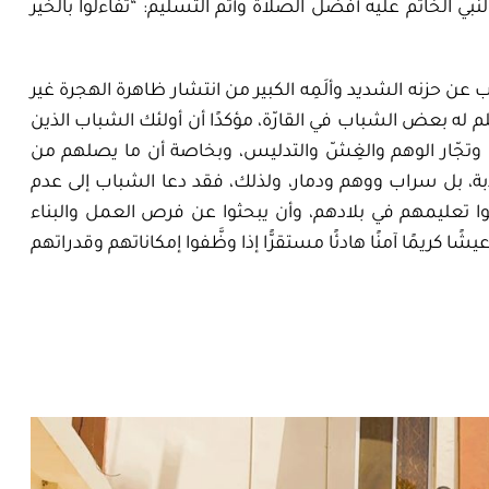
نبي الخاتم عليه أفضل الصلاة وأتم التسليم: “تفاءلوا بالخير
 عن حزنه الشديد وألَمِه الكبير من انتشار ظاهرة الهجرة غير
 له بعض الشباب في القارّة،
مؤكدًا أن أولئك الشباب الذين
وتجّار الوهم والغِشّ والتدليس،
وبخاصة أن ما يصلهم من
ذبة، بل سراب
ووهم ودمار، ولذلك، فقد دعا الشباب إلى عدم
اصلوا تعليمهم في بلادهم، وأن يبحثوا عن فرص العمل والبناء
يشًا كريمًا
آمنًا هادئًا مستقرًّا إذا وظَّفوا إمكاناتهم وقدراتهم