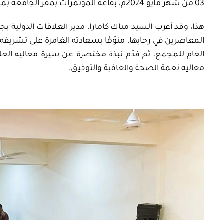
03 من شهر مايو 2024م، بقاعة المؤتمرات بمقر الجامعة بمدينة بانجول بجمهورية غامبيا.
هذا، وقد
أعرب
السيد
م
باك
كامارا
، مدير
العلاقات الدولية بج
المعاصرين في رحابها، منوّهًا بسعادته الغامرة على تشريف
العام للمجمع، ثم قدّم نبذة مختصرة عن سيرة معاليه العلمية
معاليه نعمة الصحة والعافية والتوفيق.