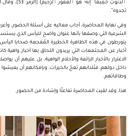
ٱلذُّنُوبَ
جَمِيعًا ۚ
إِنَّهُۥ
هُوَ
ٱلْغَفُورُ
ٱلرَّحِيمُ
} [
الزمر:
53]،
وقال ال
تجدوه”
.
وفي نهاية المحاضرة،
أجاب معاليه على
أسئلة
الحضور،
وأعرب
الشرعية التي وصفها بأنها
عنوان واضح لليأس الذي يستسلم
يتورطون في هذه الظاهرة الخطيرة
المُفجعة ضحايا اليأس 
أخبار عن المجتمعات التي يريدون اللحاق بها أخبار واهية كا
الاغترا
ر بالأخبار الزائفة والأحلام الواهية، بل عليهم أن يو
داخل دولهم، فبُلدانهم تعجّ بالخيرات، وبإمكانهم أن يعيشوا ع
وطاقاتهم.
هذا، وقد لقيت المحاضرة تفاعلًا وإشادة من الحضور
.