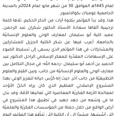
لعام 1445هـ الموافق 30 من شهر مايو لعام 2024م بالمدينة
الجامعية غومباك بكوالالمبور.
هذا، وقد بدأ المؤتمر بتلاوة آيات من الذكر الحكيم، تلاها كلمة
ترحيبية ألقاها سعادة الأستاذ الدكتور شكران عبد الرحمن،
عميد كلية أبو سليمان لمعارف الوحي والعلوم الإنسانيّة
بالجامعة، أعرب فيها عن شكر الكلية الجزيل للمشاركين
والمشاركات في هذا المؤتمر الذي يسعى إلى تسليط الضوء
على الإسهامات المقدَّرة للمفكر الإسلامي الراحل الدكتور عبد
الحميد بن أحمد أبو سليمان -رحمه الله- في مجال التكامل بين
معارف الوحي والعلوم الإنسانيّة من جانب، وبين القيَم والعلوم
التطبيقيّة من جانب آخَر، حيث إنه كَرَّس حياته لتعزيز الوعي بهذا
المشروع الإصلاحي العظيم الذي كان يراه الحَلَّ الأوْحد
لمعالجة الأزمة الفكريّة المعاصرة التي تعانيها الأمّة، وقد بذل
ما في وسْعه من جهد جهيد في تطبيق هذا المشروع في
أرض الواقع من خلال جملة من المؤسسات الفكريّة والعلميّة
التي أسَّسَها، مشيرًا إلى أن الكلية التي تنظّم هذا المؤتمر اليوم