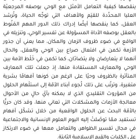
ينقصها كيفية التعامل الأمثل مع الوحي بوصفه المرجعيّة
العليا المحدِّدة للقيَم والأهداف التي توجِّه الحياة، وتُرشد
العقل، كما ينقصها أيضًا إدراك ذلك الدور المهم المَنُوط
بالعقل بوصفه الأداة المسؤولة عن تفسير الوحي، وتنزيله في
الواقع في ضوء ظروف الزمان والمكان، مما يعني أن جذور
الأزمة تكمن في افتعال صراع بين الوحي والعقل، والحال
أنهما لا يتعارضان ولا يتضادّان، كما تكمن في خَلْط الأمة بين
الوحي والمعارف المستفادة منها، إذ جعلت تلك المعارف
المتأثرة بالظروف وحيًا على الرغم من كونها أفهامًا بشرية
متغيرة، وترتّب على ذلك لُجوء أبناء الأمّة إلى استلْهام الحلول
من الموْروث التقليدي الذي لا يمكنه بأيّ حالٍ من الأحوال
معالجة الأزمات والمشكلات التي تعاني منها، وقد كان حريًّا
بالأمّة البحث عن الحلول الواقعية من خلال تشكّل أفهام
تستفيد ممّا توصّلتْ إليه اليوم العلوم الإنسانية والاجتماعية
في مجال تفسير الظواهر، والتعامل معها في ضوء الارتكاز
على الكليات والقيم الإسلامية الثابتة.