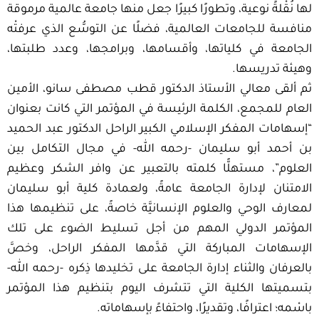
لها نُقْلةً نوعية، وتطورًا كبيرًا جعل منها جامعة عالمية مرموقة
منافسة للجامعات العالمية، فضلًا عن التوسُّع الذي عرفتْه
الجامعة في كلياتها، وأقسامها، وبرامجها، وعدد طلبتها،
وهيئة تدريسها.
ثم ألقى معالي الأستاذ الدكتور قطب مصطفى سانو، الأمين
العام للمجمع، الكلمة الرئيسة في المؤتمر التي كانت بعنوان
“إسهامات المفكر الإسلامي الكبير الراحل الدكتور عبد الحميد
بن أحمد أبو سليمان -رحمه الله- في مجال التكامل بين
العلوم”، مستهلًّا كلمته بالتعبير عن وافر الشكر وعظيم
الامتنان لإدارة الجامعة عامةً، ولعمادة كلية أبو سليمان
لمعارف الوحي والعلوم الإنسانيَّة خاصةً، على تنظيمها هذا
المؤتمر الدولي المهم من أجل تسليط الضوء على تلك
الإسهامات المباركة التي قدَّمها المفكر الراحل، وخصَّ
بالعرفان والثناء إدارة الجامعة على تخليدها ذِكره -رحمه الله-
بتسميتها الكلية التي تتشرف اليوم بتنظيم هذا المؤتمر
باسْمه؛ اعترافًا، وتقديرًا، واحتفاءً بإسهاماته.