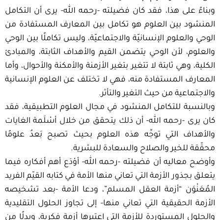
وبناءً على هذا، فقد كان فضيلته -رحمه الله- يرى أن التكامل
المنشود بين العلوم هو تكامل بين المعارف المستفادة من
الوحي والعلوم الإنسانيّة والاجتماعيّة، وليس تكاملًا بين الوحي
والعلوم، لأن الوحي يتضمن القيم والأهداف الثابتة، والمبادئ
الكلية، وهي ثابتة لا تتغير بتغير الأزمنة والأمكنة والأحوال، وأما
المعارف المستفادة منه، فهي لا تختلف عن العلوم الإنسانية
والاجتماعية من حيث التغير والتأثر.
وبالنسبة للتكامل المنشود في مجال العلوم التطبيقية، فقد
كان يرى -رحمه الله- أن ذلك يتحقق من خلال أسْلَمة الغايات
والأهداف التي توجِّه هذه العلوم بحيث تصبح بَعدُ علومًا
محقّقة للخير والصلاح والسعادة للبشرية.
وأوضح معاليه أن فضيلته -رحمه الله- أوْدَع أهم أفكاره فيما
يتعلق بجذور الأزمة التي تعاني منها الأمة في كتابه القيّم الفريد
المُعَنْوَن “أزمة العقل المسلم”، ودعا الأمة -بعد تشخيصه
الأزمة الحقيقية التي تعاني منها- إلى تجاوز الحلول التقليدية
والحلول المستوردة للأزمة التي اعتبرها أزمة فكرية، وبدلًا من