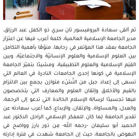
ثم ألقى سعادة البروفيسور تان سري ذو الكفل عبد الرزاق،
مدير الجامعة الإسلامية العالمية، كلمة أعرب فيها عن اعتزاز
الجامعة بعقد هذا المؤتمر في رحابها، منوّهًا بأهمية التكامل
بين العلوم الإسلامية والعلوم الإنسانيّة والاجتماعيّة، وبين
القيَم الإسلامية والعلوم التطبيقية، ومشيدًا بتميّز الجامعة
الإسلامية في كونها إحدى الجامعات النادرة في العالم التي
تسعى إلى إعداد جيل من النَّشْء متوازن يجمع بين الالتزام
بالقيم والأخلاق وإتقان العلوم والمعارف التي يتخصصون
فيها تجسيدًا لرسالة الإسلام الخالدة التي تدعو إلى الرحمة،
والعدل، والمساواة، والإتقان، والإبداع، كما أعرب سعادته عن
تقدير الجامعة لِما كان للمفكر الإسلامي الراحل الدكتور عبد
الحميد أبو سليمان -رحمه الله- مِن دَور بارز وواضح في
النهوض بالجامعة، حيث إن الجامعة شهدت في فترة إدارته