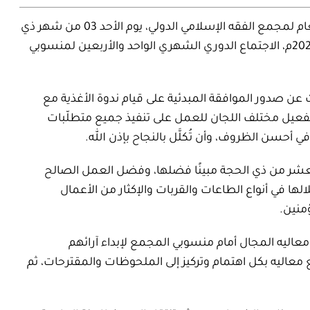
 لمجمع الفقه الإسلامي الدولي، يوم الأحد
03
من شهر
ذي
20
م، الاجتماع الدوري الشهري
الواحد والأربعين
لمنسوبي
 عن صدور
الموافقة
المبدئية على قيام ندوة الأغذية مع
ى تفعيل مختلف اللجان للعمل على تنفيذ جميع متطلّبات
ي أحسن الظروف، وأن تُكلَّل بالنجاح بإذن الله
.
 العشر من ذي الحجة مبينًا فضلها، وفضل العمل الصالح
الها في أنواع الطاعات والقربات والإكثار من الأعمال
ؤمنين.
معاليه المجال أمام منسوبي المجمع لإبداء آرائهم
عاليه بكل اهتمام وتركيز إلى الملحوظات والمقترحات، ثم