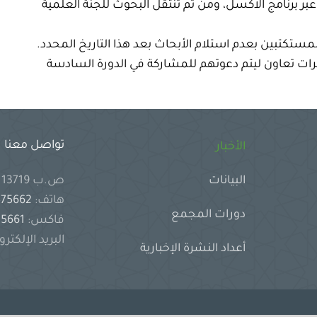
بر برنامج الاكسل، ومن ثم تنتقل البحوث للجنة العلمية
المستكتبين بعدم استلام الأبحاث بعد هذا التاريخ
المحدد
.
ات تعاون ليتم
دعوتهم
للمشاركة في الدورة السادسة
تواصل معنا
الأخبار
ص.ب 13719 جدة 21414 المملكة العربية السعودية
البيانات
هاتف:
2575662
دورات المجمع
فاكس:
2575661
البريد الإلكترو
أعداد النشرة الإخبارية