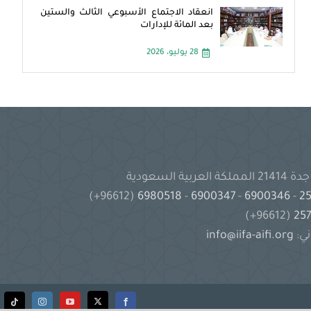
انعقاد الاجتماع الأسبوعي الثالث والستين
بعد المائة للإدارات
28 يوليو، 2026
(96612+)
6980518
-
6900347
-
6900346
-
(96612+)
ني:
info@iifa-aifi.org