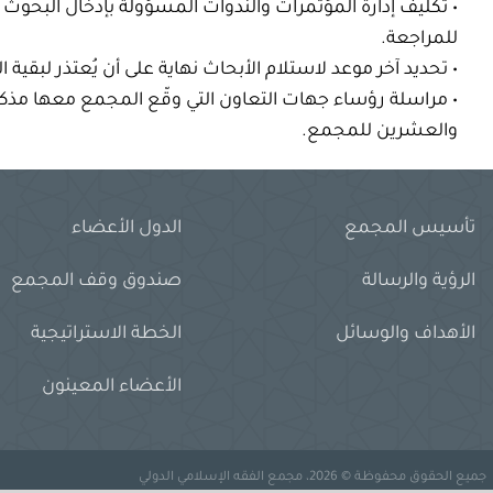
•
تكليف
إدارة المؤتمرات والندوات المسؤولة
ب
إدخال البحوث ع
للمراجعة.
•
تحديد
آخر موعد لاستلام الأبحاث نهاية على أن يُعتذر لبقية 
•
مراسلة
رؤساء جهات التعاون التي وقّع المجمع معها مذكر
والعشرين للمجمع.
تأسيس المجمع
الدول الأعضاء
الرؤية والرسالة
صندوق وقف المجمع
الأهداف والوسائل
الخطة الاستراتيجية
الأعضاء المعينون
جميع الحقوق محفوظة © 2026، مجمع الفقه الإسلامي الدولي