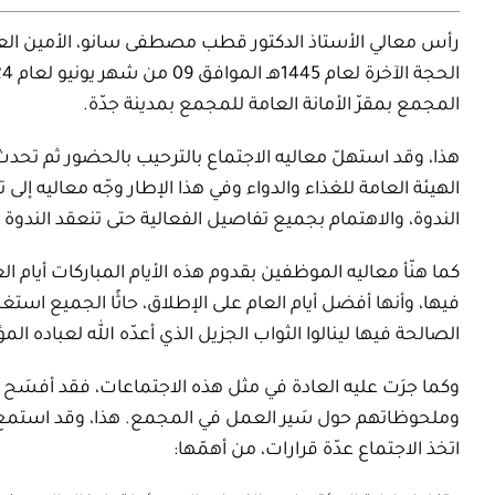
رأس معالي الأستاذ الدكتور قطب مصطفى سانو، الأمين العام
الحجة
الآخرة لعام
1445
ه‍ـ الموافق
09
من شهر
يونيو
لعام
24
المجمع بمقرّ الأمانة العامة للمجمع بمدينة جدّة
.
هذا، وقد استهلّ معاليه الاجتماع بالترحيب بالحضور
ثم
تحدث
الهيئة العامة للغذاء والدواء
وفي هذا الإطار وجّه معاليه إل
الندوة، والاهتمام بجميع تفاصيل الفعالية حتى تنعقد الندوة ف
كما هنّأ معاليه الموظفين بقدوم هذه الأيام المباركات أيام
فيها، وأنها أفضل أيام العام على الإطلاق، حاثًا الجميع استغل
الصالحة فيها لينالوا الثواب الجزيل الذي أعدّه الله لعباده الم
وكما جرَت عليه العادة في مثل هذه الاجتماعات، فقد أفسَح 
وملحوظاتهم حول سَير العمل في المجمع. هذا، وقد استمع م
اتخذ الاجتماع عدّة قرارات، من أهمّها
: