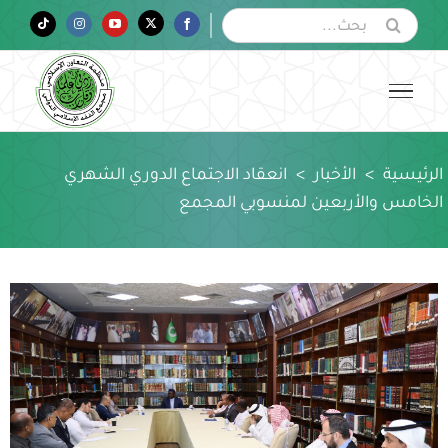
Ski
البحث
Tiktok
Instagram
YouTube
Twitter
Facebook
عن:
t
conten
الرئيسية
>
الأخبار
>
انعقاد الاجتماع الدوري الشهري
الخامس والأربعين لمنسوبي المجمع