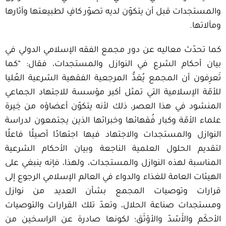
والمستجدات قبل أن يتكوّن لديه تصوّر كافٍ لطبيعتها وآثارها
ومآلاتها.
كما تحدّث معاليه عن دور مجمع الفقه الإسلامي الدولي في
بيان أحكام الشرع في النوازل والمستجدات، فقال: “كما
تَعرِفون أن المجمع يُعَدُّ المرجعية الفقهية الشرعية العُليا
للأمّة الإسلامية التي تمثل أكبر مؤسسة للاجتهاد الجماعي
المنشود في هذا العصر، ذلك لأنه يتكوّن أعضاؤه من خِيرة
علماء الأمّة وكبار فُقهائها وخبرائها الذين يجتمعون لدراسة
النوازل والمستجدات والاجتهاد فيها اجتهادًا أصيلًا فاعلًا
لتقديم الحلول العلمية الناجعة وبيان الأحكام الشرعية
المناسبة لهذه النوازل والمستجدات، ولهذا، فإنه ينبغي على
الهيئات العامة للغذاء والدواء في العالم الإسلامي الرجوع إلى
قرارات وتوصيات المجمع بشأن العديد من نوازل
ومستجدات صناعة الحلال، وتعدّ تلك القرارات والتوصيات
الأحكَم والأَسّدّ والأوْثَق؛ لكونها صادرة عن الراسخين من