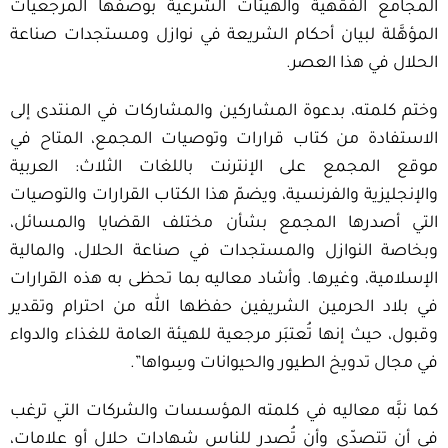
المجامع الفقهية والهيئات الشرعية بوصفها المرجعيات
المؤهَّلة لبيان أحكام الشريعة في نوازل ومستجدات صناعة
الحلال في هذا العصر.
وختم كلمته، بدعوة المشاركين والمشاركات في المنتدى إلى
الاستفادة من كتاب قرارات وتوصيات المجمع، المتاح في
موقع المجمع على الإنترنت باللغات الثلاث: العربية
والإنجليزية والفرنسية، ويضمّ هذا الكتاب القرارات والتوصيات
التي أصدرها المجمع بشأن مختلف القضايا والمسائل،
وبخاصة النوازل والمستجدات في صناعة الحلال، والمالية
الإسلامية، وغيرها. وأشاد معاليه بما تحظى به هذه القرارات
في بلاد الحرمين الشريفين حفظها الله من احترام وتقدير
وقبول، حيث إنها تُعتبَر مرجعية للهيئة العامة للغذاء والدواء
في مجال تدويخ الطيور والحيوانات وسِواها”.
كما نبَّه معاليه في كلمته المؤسسات والشركات التي ترغب
في أن تتصدّى وأن تُصدر للناس شهادات حلال أو علامات،