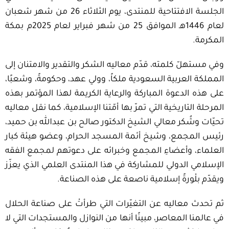
الجلسة الافتتاحية للمنتدى، يوم الثلاثاء 26 من شهر شعبان
لعام 1446هـ الموافق 25 من شهر فبراير لعام 2025م بمكة
المكرمة.
وفي مستهلّ كلمته، قدّم معاليه الشكر والتقدير والامتنان إلى
المملكة العربية السعودية ملكاً، وولي عهد، وحكومةً، وشعبًا،
على هذه الدعوة المباركة والرعاية الكريمة لهذا المؤتمر بهذه
المرحلة التاريخية التي تمرّ بها أمّتنا الإسلامية، كما نقل معاليه
تحيّات وشُكر معالي الشيخ الدكتور صالح بن عبدالله بن حميد،
رئيس المجمع، وشيخ أئمة المسجد الحرام، وعضو هيئة كبار
العلماء، وأعضاءِ المجمع وخبرائه على دعوتهم لمجمع الفقه
الإسلامي الدولي للمشاركة في هذا المنتدى العلمي الذي يعزّز
ويقدّم بلْورةً إسلامية ناصعة على هذه الصناعة.
ثم تحدث معاليه عن التغيّرات التي طرأتْ على صناعة الحلال
في عالمنا المعاصر، مبينًا أنها من النوازل والمستجدات التي لا