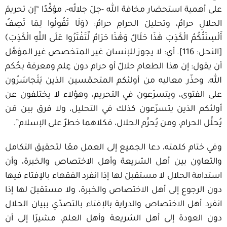
على أهمية استحضار مخافة الله -جلّ جلالُه-، مؤكِّدًا “إن تحريمَ
الحلالِ حرامٌ، وتحليلَ الحرامِ حرامٌ: ﴿وَلَا تَقُولُوا لِمَا تَصِفُ
أَلْسِنَتُكُمُ الْكَذِبَ هَٰذَا حَلَالٌ وَهَٰذَا حَرَامٌ لِّتَفْتَرُوا عَلَى اللَّهِ الْكَذِبَ﴾
[النحل: 116]. أي: لا يجوز للإنسان غير المتخصص غير المؤهَّل
أن يقول: إن هذا الطعام حلالٌ أو حرام دون عِلم ومعرفة بحُكم
الله، وحذّر معاليه من أولئكم المتحمّسين الذين يَتَجاسَرُون
على الفتوى، ويتسرّعون في التحريم، وهؤلاء لا يختلفون عن
أولئكم الذين يتسرّعون كذلك في التحليل، ولا فرق بين مَن
يُحلِّل الحرام، ومن يُحرِّم الحلال، فكلاهما خطرٌ على الإسلام”.
وفي ختام كلمته، دعا الجميع إلى العمل معًا لتحقيق التكامل
والتعاون بين أهل الشريعة وأهل الاختصاص والخبرة، وأن
استدامة الحلال لا مستقبلَ لها إذا انفرد الفقهاء بالإفتاء فيها
دون الرجوع إلى أهل الاختصاص والخبرة، ولا مستقبلَ لها إذا
انفرد أهل الاختصاص والدراية بالإفتاء بالتصدّي ببيان الحلال
دون العودة إلى أهل الشريعة وأهل العلم، مشيرًا إلى أن