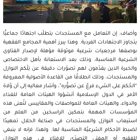
وأضاف: إن التعامل مع المستجدات يتطلّب اجتهادًا جماعيًّا
يتجاوز الاجتهادات الفردية. وهذا يبرز أهمية المجامع الفقهية
بوصفها مرجعيات شرعية موثوقة مؤهلة لإصدار الفتاوى
الشرعية المناسبة، وذلك بعد الاستعانة بأهل الاختصاص
والخبرة الذين يقدّمون لهم تصوّرات دقيقة عن تِلْكم النوازل
والمستجدات، وذلك انطلاقًا من القاعدة الأصولية المعروفة
“الحُكم على الشيء فرعٌ عن تصوُّره”، وأشار معاليه إلى أن وُلاة
الأمر في الدول الإسلامية أنشؤوا الهيئات العامة للغذاء
والدواء، والهيئات العامة للمواصفات والمقاييس لتُعنى هذه
المؤسسات المهمة بتمكين الراسخين من العلم من
استيعاب النوازل والمستجدات في صناعة الحلال تمهيدًا
لضبط الأحكام الشرعيَّة المناسبة لها. ولهذا، فإنه لا ينبغي
للفقيه أو المفتي التصدّي للإفتاء في هذه النوازل