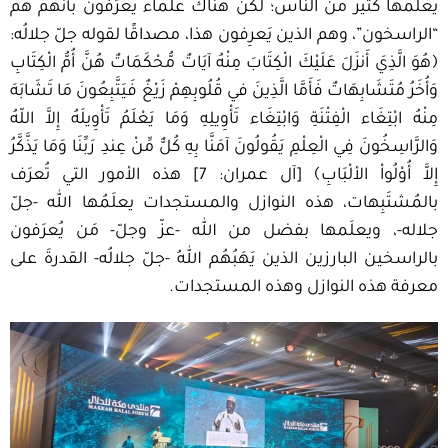
يعلمها كثير من الناس؛ لكن هناك علماء يُعرَفون بأنهم هم
“الراسخون”، وهم الذين يَعرِفون هذا، مصداقًا لقوله جلّ جلالُه:
﴿هُوَ الَّذِيَ أَنزَلَ عَلَيْكَ الْكِتَابَ مِنْهُ آيَاتٌ مُّحْكَمَاتٌ هُنَّ أُمُّ الْكِتَابِ
وَأُخَرُ مُتَشَابِهَاتٌ فَأَمَّا الَّذِينَ في قُلُوبِهِمْ زَيْغٌ فَيَتَّبِعُونَ مَا تَشَابَهَ
مِنْهُ ابْتِغَاء الْفِتْنَةِ وَابْتِغَاء تَأْوِيلِهِ وَمَا يَعْلَمُ تَأْوِيلَهُ إِلاَّ اللّهُ
وَالرَّاسِخُونَ فِي الْعِلْمِ يَقُولُونَ آمَنَّا بِهِ كُلٌّ مِّنْ عِندِ رَبِّنَا وَمَا يَذَّكَّرُ
إِلاَّ أُوْلُواْ الألْبَابِ﴾ [آل عمران: 7] هذه الأمور التي تُعرَف
بالمُشتَبِهات، هذه النوازل والمستجدات يعلَمُها الله -جلّ
جلاله-، ويعلَمها بفضل من الله -عزّ وجلّ- مَن يُعرَفون
بالراسخين البارزين الذين يَهَبُهُم اللهُ -جلّ جلالُه- القدرةَ على
معرفة هذه النوازل وهذه المستجدات.