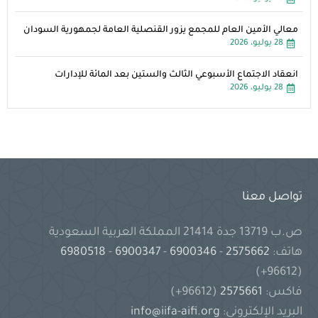
معالي الأمين العام للمجمع يزور القنصلية العامة لجمهورية السودان
28 يوليو، 2026
انعقاد الاجتماع الأسبوعي الثالث والستين بعد المائة للإدارات
28 يوليو، 2026
تواصل معنا
ص.ب 13719 جدة 21414 المملكة العربية السعودية
هاتف:
2575662
-
6900346
-
6900347
-
6980518
(96612+)
فاكس:
2575661
(96612+)
البريد الإلكتروني:
info@iifa-aifi.org