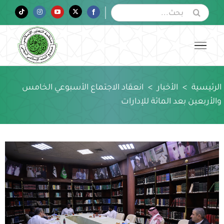
Ski
البحث
Tiktok
Instagram
YouTube
Twitter
Facebook
عن:
t
conten
الرئيسية
>
الأخبار
>
انعقاد الاجتماع الأسبوعي الخامس
والأربعين بعد المائة للإدارات