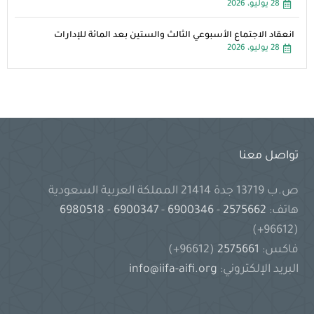
28 يوليو، 2026
انعقاد الاجتماع الأسبوعي الثالث والستين بعد المائة للإدارات
28 يوليو، 2026
تواصل معنا
ص.ب 13719 جدة 21414 المملكة العربية السعودية
هاتف:
2575662
-
6900346
-
6900347
-
6980518
(96612+)
فاكس:
2575661
(96612+)
البريد الإلكتروني:
info@iifa-aifi.org