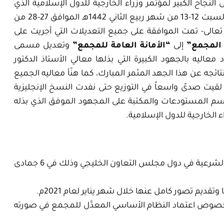
 النجاح الكبير لمؤتمر وزراء الخارجية للدول الإسلامية الذي
عقدته منظمة التعاون الإسلامي في النيجر يومي الجمعة والسبت 12-13 من شهر ربيع الثاني 1442هـ الموافق 27-28 من
بفضل الله تعالى- تمت الموافقة على جميع التعديلات التي أجريت على
 المجمع”
إلى
“الأمانة العامة للمجمع”
وتعديل مسمى
 معاليه بالجهود الكبيرة التي بذلها معالي الأستاذ الدكتور
ائجه عن هذا الجهد المثمر المبارك
،
كما هنّأ معاليه الجميع
ي لقيت صدىً واسعاً في التوزيع حتى نفدت النسخ الإنجليزية
سم المستودعات والمكتبة على المجهود الموفق الذي بذله
الخارجية للدول الإسلامية.
تنظيم أول ملتقى علمي بين المجمع وأعضاء الهيئات الشرعية في دول مجلس التعاون الخليجي وذلك في 6 جمادى
يم تصور كامل عنها خلال شهر يناير لعام 2021م.
 بخصوص اعتماد النظام الأساسي المعدَّل للمجمع في صورته