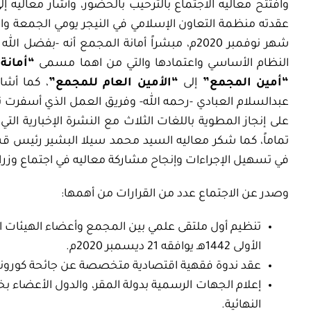
وافتتح معاليه الاجتماع بالترحيب بالحضور، وأشار معاليه إلى
شهر نوفمبر 2020م، مبشراً أمانة المجمع أنه -
النظام الأساسي واعتمادها والتي من اهما مسمى
“أمانة
“أمين المجمع”
إلى
“الأمين العام للمجمع”
، كما أشاد
عبدالسلام العبادي -رحمه الله-
وفريق العمل الذي أسفرت نت
على إنجاز المطوية باللغات الثلاث مع النشرة الإخبارية الت
تماماً
، كما شكر معاليه السيد محمد سيلا البشير رئيس ق
في تسهيل الإجراءات وإنجاح مشاركة معاليه في اجتماع وزراء 
وصدر عن الاجتماع عدد من القرارات من أهمها:
الأولى 1442هـ يوافقه 21 ديسمبر 2020م.
عقد ندوة فقهية اقتصادية متخصصة عن جائحة كورونا وتقد
إعلام الجهات الرسمية بدولة المقر، والدول الأعضاء
النهائية.