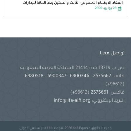
انعقاد الاجتماع الأسبوعي الثالث والستين بعد المائة للإدارات
28 يوليو، 2026
تواصل معنا
ص.ب 13719 جدة 21414 المملكة العربية السعودية
هاتف:
2575662
-
6900346
-
6900347
-
6980518
(96612+)
فاكس:
2575661
(96612+)
البريد الإلكتروني:
info@iifa-aifi.org
جميع الحقوق محفوظة © 2026، مجمع الفقه الإسلامي الدولي