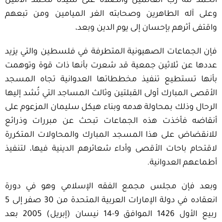
الحمد لله رب العالمين والصلاة على سيدنا محمد الأمين
وعلى آله الطاهرين وصحابته الغر الميامين ومن تبعهم
واقتفى أثرهم بإحسان إلى يوم الدين وبعد،
فإن الجماعات الصهيونية المتطرفة في فلسطين والتي يزيد
عددها عن ثلاثين جمعية قد شعرت بأنها ذات قوة وتوهمت
بأنها تستطيع تنفيذ مخططاتها العدوانية تجاه المسجد
الأقصى المبارك أولى القبلتين وثالث المساجد التي تُشد إليها
الرحال وذلك بمحاولة هدمه وبناء هيكل سليمان المزعوم على
أنقاضه فأخذت هذه الجماعات تبحث عن مبررات وذرائع
للانقضاض على هذا المسجد المبارك والمحاولات المتكررة
لاقتحام باحات الأقصى وأداء شعائرهم الدينية فيها، لتنفيذ
أطماعهم العدوانية.
وبعد فإن مجلس مجمع الفقه الإسلامي وهو في دورة
انعقاده في دولة الإمارات العربية المتحدة من 30 صفر إلى 5
ربيع الأول 1426 الموافق 9-14 نيسان (إبريل) 2005 بعد