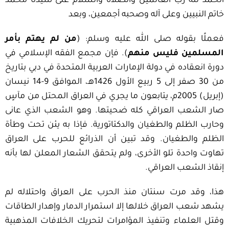
الحمد لله رب العالمين والصلاة والسلام على سيدنا محمد
خاتم النبيين وعلى آله وصحبه أجمعين، وبعد
فعملًا بقوله صلى الله عليه وسلم: (
من لم يهتم بأمر
المسلمين فليس منهم
). فإن مجمع الفقه الإسلامي في
دورة انعقاده في دولة الإمارات العربية المتحدة في دبي بتاريخ
من 30 صفر إلى 5 ربيع الأول 1426هـ، الموافق 9-14 نيسان
(إبريل) 2005م، يتابعون ما يجري في العراق المحتل من مآسٍ
صار الشعب العراقي كله ضحيتها. وهو الشعب الذي عانى
وحارب الظلم والطغيان والدكتاتورية. فإذا به يئن تحت وطأة
الظلم والطغيان. وقد تبين أن الذرائع للحرب على العراق
تهاوت واحدة تلو الأخرى، ولم يتحقق الشعار المعلن لها بأنه
إنقاذ الشعب العراقي.
هذا، وقد مرت سنتان منذ الحرب على العراق واحتلاله لم
يشهد شعب العراق خلالها إلا استمرار الدمار وإهدار الطاقات
وقتل العلماء وتنفيذ المؤامرات لتحريك الخلافات المذهبية