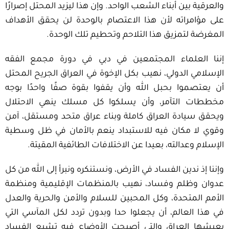
والعرقية بين أبناء الشعب الواحد. وإن هذا ليزيد المحتل إصرارًا
على مؤامراته لأن هذا الاعتصام بالوحدة لن يحقق الأهداف
المغرضة لتمزيق هذا التلاحم وتحطيم تلك الوحدة.
إننا العلماء المجتمعين في دبي في دورة مجمع الفقه
الإسلامي الدولي، نهيب بكل الإخوة في العراق الجريح المحتل
أن يعتصموا بحبل الله وأن يقفوا بقوة صفًا واحدًا بوجه
مخططات التآمر، وأن يسلكوا كل مسلك ينهي الاحتلال
ويحقق سيادة العراق كاملة وبناء عراق متحد ومستقل، آمن
وقوي لا مكان فيه للاستبداد ينعم بالأمان في ظل وسطية
الإسلام وعدالته، بعيدا عن الاختلافات الطائفية المقيتة.
وإننا إذ ندين الفساد في الأرض، ونستنكره ونبرأ إلى الله من كل
عدوان وظلم وفساد، نهيب بالمنظمات الإقليمية ومنظمة
الأمم المتحدة، وكل المحبين للسلام والأمن والحرية والعدل
في هذا العالم، أن يجعلوا حدا وبدون تردد لكل المآسي التي
يعيشها العراق والتي أصبحت الأوضاع فيه تشيع الفساد