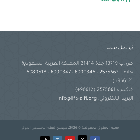
28 يوليو، 2026
تواصل معنا
ص.ب 13719 جدة 21414 المملكة العربية السعودية
هاتف:
2575662
-
6900346
-
6900347
-
6980518
(96612+)
فاكس:
2575661
(96612+)
البريد الإلكتروني:
info@iifa-aifi.org
جميع الحقوق محفوظة © 2026، مجمع الفقه الإسلامي الدولي